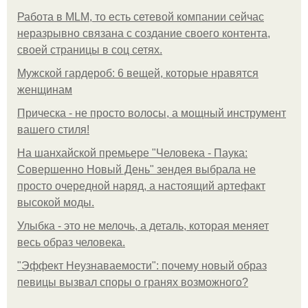
Работа в MLM, то есть сетевой компании сейчас
неразрывно связана с создание своего контента,
своей страницы в соц сетях.
Мужской гардероб: 6 вещей, которые нравятся
женщинам
Прическа - не просто волосы, а мощный инструмент
вашего стиля!
На шанхайской премьере "Человека - Паука:
Совершенно Новый День" зендея выбрала не
просто очередной наряд, а настоящий артефакт
высокой моды.
Улыбка - это не мелочь, а деталь, которая меняет
весь образ человека.
"Эффект Неузнаваемости": почему новый образ
певицы вызвал споры о гранях возможного?