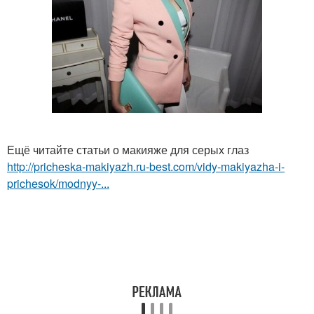
Ещё читайте статьи о макияже для серых глаз
http://pricheska-makiyazh.ru-best.com/vidy-makiyazha-i-
prichesok/modnyy-...