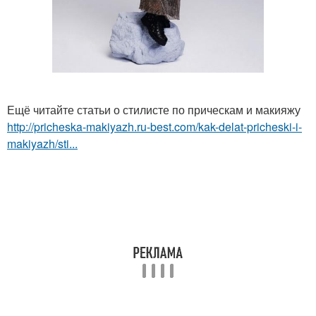
Ещё читайте статьи о стилисте по прическам и макияжу
http://pricheska-makiyazh.ru-best.com/kak-delat-pricheski-i-
makiyazh/sti...