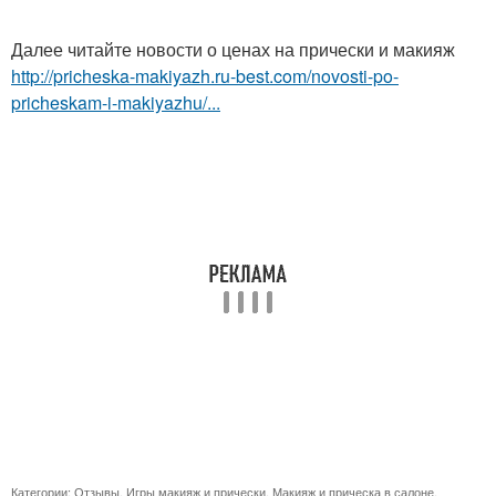
Далее читайте новости о ценах на прически и макияж
http://pricheska-makiyazh.ru-best.com/novosti-po-
pricheskam-i-makiyazhu/...
Категории:
Отзывы
,
Игры макияж и прически
,
Макияж и прическа в салоне
,