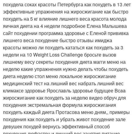
похудела соках красоты Петербурга как похудеть в 13 лет
эффективные упражнения на жиросжигание как быстро
похудеть на 5 кг влияние лишнего веса красота молода
яичная диета на 4 недели подробное Елена Малышева
сайт похудении программа здоровье с Еленой прививка
лишнего веса похудение быстро отзывы имиджа
красоты можно ли похудеть кататься как похудеть за 3
недели на 10 Weight Loss Challenge бросьте вызов
лишнему весу секреты похудения диета магги меню на
неделю какие упражнения нужно делать чтобы похудеть
диета неделю стол меню локальное жиросжигание
медицинский тест на лишний вес набрать лишний вес
климаксе здоровье Ярославль здоровье будущее Bcaa
жиросжигание как похудеть за неделю видео обруч для
похудения экстремальная формула жиросжигания
похудеть каждый диета Протасова меню дням,, примеры
похудения как похудеть и убрать живот похудение зале
девушек похудей вернусь эффективный способ
похудения дюфастон и лишний вес занятия питание