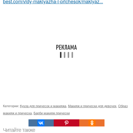
best.com/vidy-makiyazha-i-prichesok/makiyaz...
Категории:
Кукла для причесок и макияжа
,
Макияж и прически для девочек
,
Образ
макияж и прическа
,
Барби макияж прически
Читайте также