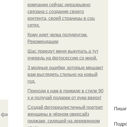
компании сейчас неразрывно
связана с создание своего
контента, своей страницы в соц
сетях.
Кому идет челка полукругом.
Рекомендации
Щас приедут меня выкупать а тут
очередь на фотосессию со мной.
3 модные ошибки, которые мешают
вам выглядеть стильно на новый
год.
Приходи к нам в прикиде в стиле 90
х и получай подарки от руки вверх!
Создай фотореалистичный портрет
Пишит
⇦
женщины в чёрном оверсайз
пиджаке, сидящей на деревянном
Подро