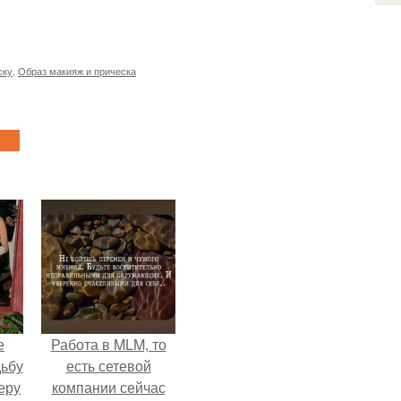
ску
,
Образ макияж и прическа
е
Работа в MLM, то
дьбу
есть сетевой
еру
компании сейчас