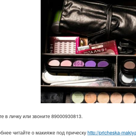
е в личку или звоните 89000930813.
бнее читайте о макияже под прическу
http://pricheska-makiy