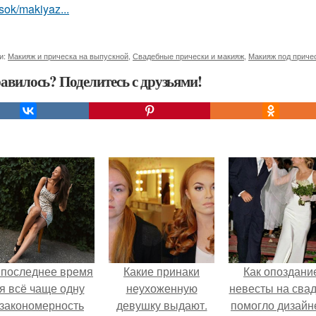
sok/makiyaz...
и:
Макияж и прическа на выпускной
,
Свадебные прически и макияж
,
Макияж под приче
авилось? Поделитесь с друзьями!
 последнее время
Какие принаки
Как опоздани
я всё чаще одну
неухоженную
невесты на сва
закономерность
девушку выдают.
помогло дизайн