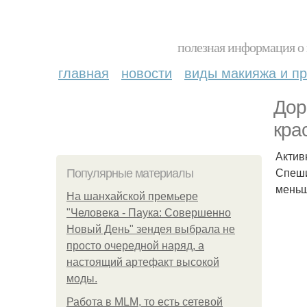
полезная информация о 
главная
новости
виды макияжа и пр
Дор
кра
Актив
Спеши
Популярные материалы
меньш
На шанхайской премьере
"Человека - Паука: Совершенно
Новый День" зендея выбрала не
просто очередной наряд, а
настоящий артефакт высокой
моды.
Работа в MLM, то есть сетевой