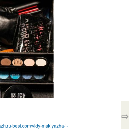
⇨
azh.ru-best.com/vidy-makiyazha-i-