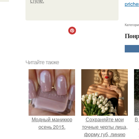
стуле.
priche
Категори
Понр
Читайте также
Модный маникюр
Сохраняйте мои
В
осень 2015.
точные черты лица,
форму губ, линию