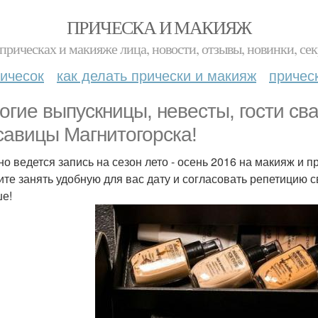
ПРИЧЕСКА И МАКИЯЖ
прическах и макияже лица, новости, отзывы, новинки, сек
ичесок
как делать прически и макияж
причес
огие выпускницы, невесты, гости св
савицы Магнитогорска!
но ведется запись на сезон лето - осень 2016 на макияж и 
те занять удобную для вас дату и согласовать репетицию 
е!