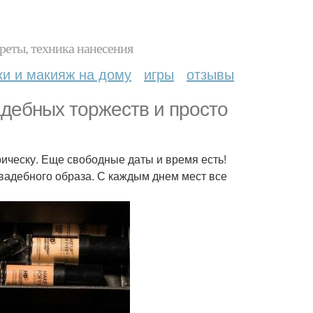
реты, техника нанесения
ки и макияж на дому
игры
отзывы
адебных торжеств и просто
прическу. Еще свободные даты и время есть!
свадебного образа. С каждым днем мест все