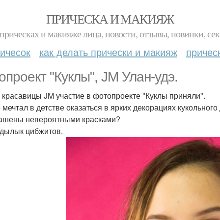
ПРИЧЕСКА И МАКИЯЖ
прическах и макияже лица, новости, отзывы, новинки, сек
ичесок
как делать прически и макияж
причес
опроект "Куклы", JM Улан-удэ.
красавицы JM участие в фотопроекте "Куклы приняли".
е мечтал в детстве оказаться в ярких декорациях кукольног
ашены невероятными красками?
 дылык цибжитов.