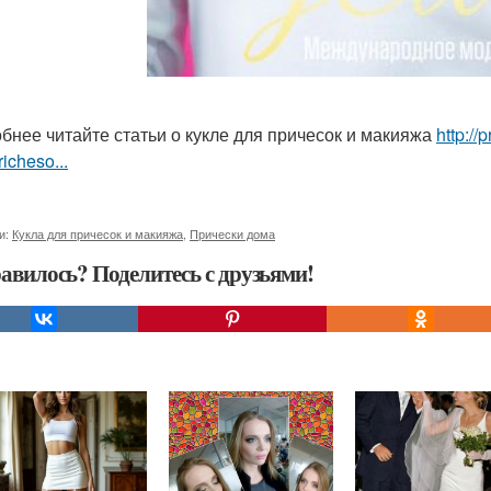
бнее читайте статьи о кукле для причесок и макияжа
http://
richeso...
и:
Кукла для причесок и макияжа
,
Прически дома
авилось? Поделитесь с друзьями!