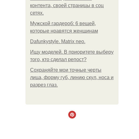
контента, своей страницы в соц
сетях.
Мужской гардероб: 6 вещей,
которые нравятся женщинам
Dafunkystyle. Matrix neo.
Ищу моделей. В приоритете выберу
того, кто сделал репост?
Сохраняйте мои точные черты
лица, форму губ, линию скул, носа и
разрез глаз.