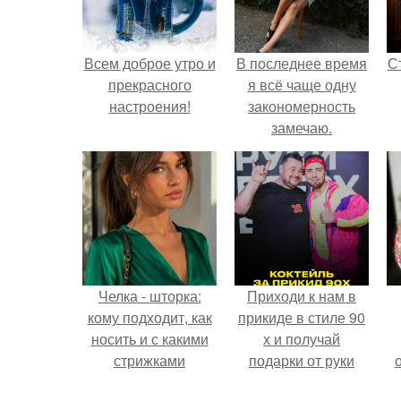
Всем доброе утро и
В последнее время
С
прекрасного
я всё чаще одну
настроения!
закономерность
замечаю.
э
Челка - шторка:
Приходи к нам в
кому подходит, как
прикиде в стиле 90
носить и с какими
х и получай
стрижками
подарки от руки
сочетать.
вверх!