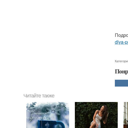
Подро
dlya-p
Категори
Понр
Читайте также