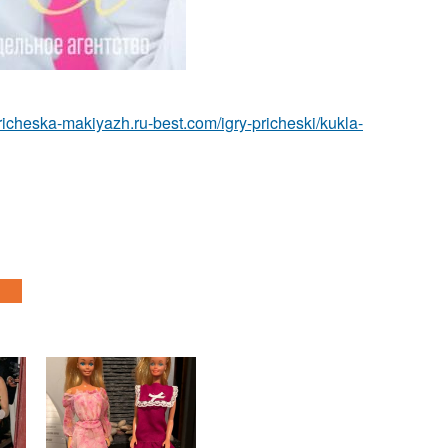
pricheska-makiyazh.ru-best.com/igry-pricheski/kukla-