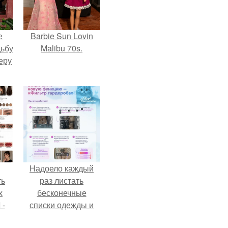
е
Barbie Sun Lovin
дьбу
Malibu 70s.
еру
Надоело каждый
ть
раз листать
х
бесконечные
 -
списки одежды и
юти
заново собирать