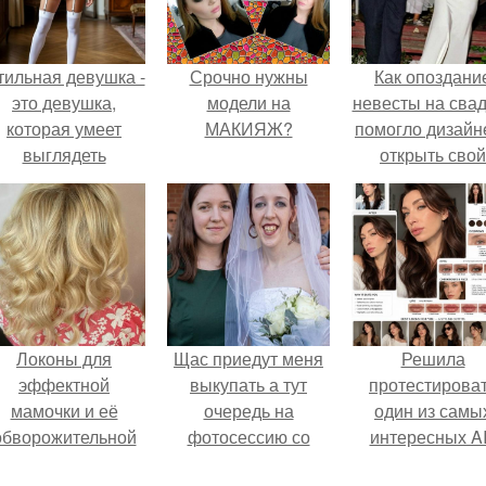
тильная девушка -
Срочно нужны
Как опоздани
это девушка,
модели на
невесты на сва
которая умеет
МАКИЯЖ?
помогло дизайн
выглядеть
открыть свой
привлекательно и
бренд.
легантно в любои
ситуации.
Локоны для
Щас приедут меня
Решила
эффектной
выкупать а тут
протестирова
мамочки и её
очередь на
один из самы
обворожительной
фотосессию со
интересных AI
дочурки.
мной.
промтов для бь