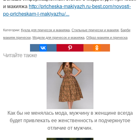
и макияжа
http://pricheska-makiyazh.ru-best.com/novosti-
po-pricheskam-i-makiyazhu/...
Категории:
Кукла для причесок и макияжа
,
Стильные прически и макияж
,
Барби
макияж прически
,
Модели для причесок и макияжа
,
Образ макияж и прическа
Читайте также
Как бы не менялась мода, мужчину в женщине всегда
будет привлекать ее женственность и подчеркнутое
отличие от мужчин.