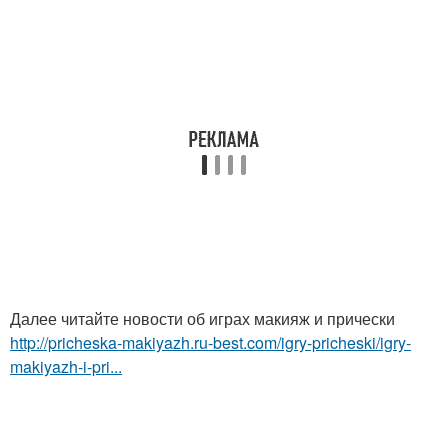
Далее читайте новости об играх макияж и прически
http://pricheska-makiyazh.ru-best.com/igry-pricheski/igry-
makiyazh-i-pri...