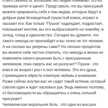
ответственность. Большинство людей понимают это на
примере котят и щенят. Представьте, что вы присушкой
можете прировнять себя к тем людям, которые берут в
добрые руки беззащитный пушистый комок, играют и
ласкают его. Как только "Пушок" надоедает, подрастает,
показывает коготки, вы его выбрасываете на помойку, в
холод, голод и одиночество. Сегодня вы думаете, что
такого никогда не произойдёт и вы точно не тот человек.
А на сколько вы уверены сами? На сколько процентов
вы можете себе честно ответить, что никогда в жизни не
поменяете своего решения быть с присушенным
человеком, пока смерть вас не разлучит? Пушок - это
вовсе не возраст рост и пол человека. Это его душа,
стремящаяся обрести ответную любовь и внимание.
Разве сейчас внутри вас не сидит такой котёнок, который
совсем один и ждёт ласковых рук. Ведь именно поэтому,
от беспомощности вы обращаетесь к очень сильной
присушке?
Человеческая моральная боль - это одно из высших