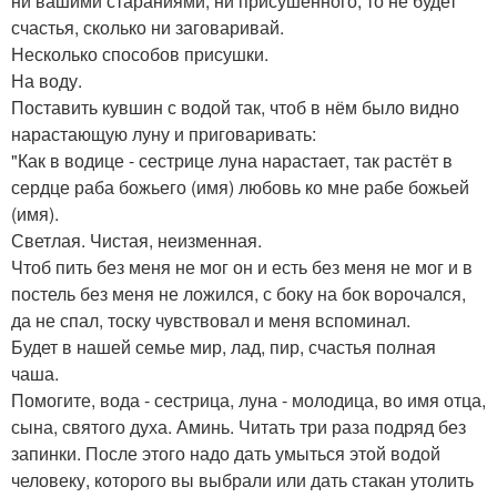
ни вашими стараниями, ни присушенного, то не будет
счастья, сколько ни заговаривай.
Несколько способов присушки.
На воду.
Поставить кувшин с водой так, чтоб в нём было видно
нарастающую луну и приговаривать:
"Как в водице - сестрице луна нарастает, так растёт в
сердце раба божьего (имя) любовь ко мне рабе божьей
(имя).
Светлая. Чистая, неизменная.
Чтоб пить без меня не мог он и есть без меня не мог и в
постель без меня не ложился, с боку на бок ворочался,
да не спал, тоску чувствовал и меня вспоминал.
Будет в нашей семье мир, лад, пир, счастья полная
чаша.
Помогите, вода - сестрица, луна - молодица, во имя отца,
сына, святого духа. Аминь. Читать три раза подряд без
запинки. После этого надо дать умыться этой водой
человеку, которого вы выбрали или дать стакан утолить