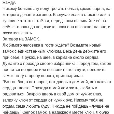
жажду.
Никому больше эту воду трогать нельзя, кроме парня, на
которого делаете заговор. В случае если в стакане или в
кувшине что-то остаётся, перед сном выливайте её на
себя с головы до ног, ждите, пока она высохнет на вас, и
ложитесь спать.
Заговор на ЗАМОК.
Любимого человека в гости ждёте? Возьмите новый
замок с единственным ключом. Весь день держите его
при себе, в руках, на шее, в кармане около сердца.
Думайте о приходе своего избранника. Перед тем, как он
появится во дворе или позвонит, что в пути, положите
замок по ту сторону порога, приговаривая:
"Вот он бог, а вот порог, вот дверь в дом мой, вот ключ от
сердца твоего. Приходи в мой дом жить, любить и
радоваться. Закрою дверь в свой дом от чужих глаз,
запрячу ключ от сердца от чужих рук. Никому тебя не
отдам, сама любить буду. Никуда не пойдёшь - лучше не
найдёшь. Крепок замок, в надёжном месте ключ. Люблю