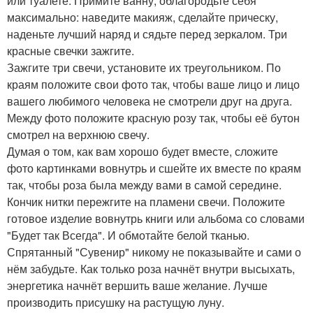
или туалете. Примите ванну, облагородьте себя
максимально: наведите макияж, сделайте прическу,
наденьте лучший наряд и сядьте перед зеркалом. Три
красные свечки зажгите.
Зажгите три свечи, установите их треугольником. По
краям положите свои фото так, чтобы ваше лицо и лицо
вашего любимого человека не смотрели друг на друга.
Между фото положите красную розу так, чтобы её бутон
смотрел на верхнюю свечу.
Думая о том, как вам хорошо будет вместе, сложите
фото картинками вовнутрь и сшейте их вместе по краям
так, чтобы роза была между вами в самой середине.
Кончик нитки пережгите на пламени свечи. Положите
готовое изделие вовнутрь книги или альбома со словами
"Будет так Всегда". И обмотайте белой тканью.
Спрятанный "Сувенир" никому не показывайте и сами о
нём забудьте. Как только роза начнёт внутри высыхать,
энергетика начнёт вершить ваше желание. Лучше
производить присушку на растущую луну.