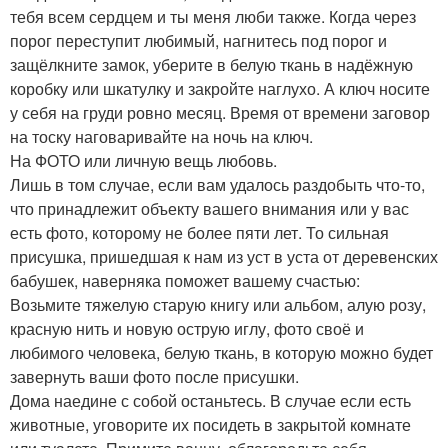
тебя всем сердцем и ты меня люби также. Когда через
порог переступит любимый, нагнитесь под порог и
защёлкните замок, уберите в белую ткань в надёжную
коробку или шкатулку и закройте наглухо. А ключ носите
у себя на груди ровно месяц. Время от времени заговор
на тоску наговаривайте на ночь на ключ.
На ФОТО или личную вещь любовь.
Лишь в том случае, если вам удалось раздобыть что-то,
что принадлежит объекту вашего внимания или у вас
есть фото, которому не более пяти лет. То сильная
присушка, пришедшая к нам из уст в уста от деревенских
бабушек, наверняка поможет вашему счастью:
Возьмите тяжелую старую книгу или альбом, алую розу,
красную нить и новую острую иглу, фото своё и
любимого человека, белую ткань, в которую можно будет
завернуть ваши фото после присушки.
Дома наедине с собой останьтесь. В случае если есть
животные, уговорите их посидеть в закрытой комнате