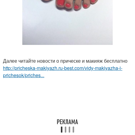
Далее читайте новости о прическе и макияж бесплатно
http://pricheska-makiyazh.ru-best.com/vidy-makiyazha-i-
prichesok/priches...