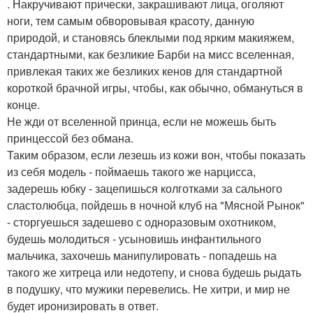
. Накручивают прически, закрашивают лица, оголяют
ноги, тем самым обворовывая красоту, данную
природой, и становясь блеклыми под ярким макияжем,
стандартными, как безликие Барби на мисс вселенная,
привлекая таких же безликих кенов для стандартной
короткой брачной игры, чтобы, как обычно, обмануться в
конце.
Не жди от вселенной принца, если не можешь быть
принцессой без обмана.
Таким образом, если лезешь из кожи вон, чтобы показать
из себя модель - поймаешь такого же нарцисса,
задерешь юбку - зацепишься колготками за сального
сластолюбца, пойдешь в ночной клуб на "Мясной Рынок"
- сторгуешься задешево с одноразовым охотником,
будешь молодиться - усыновишь инфантильного
мальчика, захочешь манипулировать - попадешь на
такого же хитреца или недотепу, и снова будешь рыдать
в подушку, что мужики перевелись. Не хитри, и мир не
будет иронизировать в ответ.