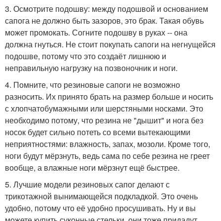
3. Осмотрите подошву: между подошвой и основанием
сапога не должно быть зазоров, это брак. Такая обувь
может промокать. Согните подошву в руках -- она
должна гнуться. Не стоит покупать сапоги на негнущейся
подошве, потому что это создаёт лишнюю и
неправильную нагрузку на позвоночник и ноги.
4. Помните, что резиновые сапоги не возможно
разносить. Их принято брать на размер больше и носить
с хлопчатобумажными или шерстяными носками. Это
необходимо потому, что резина не "дышит" и нога без
носок будет сильно потеть со всеми вытекающими
неприятностями: влажность, запах, мозоли. Кроме того,
ноги будут мёрзнуть, ведь сама по себе резина не греет
вообще, а влажные ноги мёрзнут ещё быстрее.
5. Лучшие модели резиновых сапог делают с
трикотажной вынимающейся подкладкой. Это очень
удобно, потому что её удобно просушивать. Ну и вы
можете купить суконные стельки, они тоже придадут