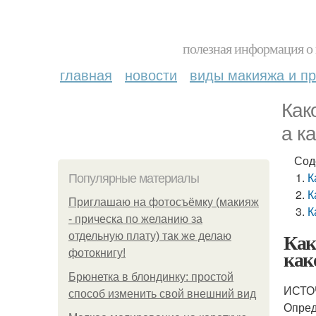
полезная информация о 
главная
новости
виды макияжа и пр
Как
а к
Сод
К
Популярные материалы
К
Приглашаю на фотосъёмку (макияж
К
- прическа по желанию за
Как
отдельную плату) так же делаю
как
фотокнигу!
Брюнетка в блондинку: простой
ИСТОЧ
способ изменить свой внешний вид
Опред