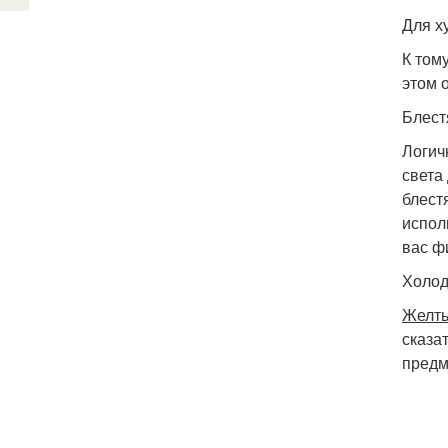
Для х
К том
этом 
Блест
Логич
света
блест
испол
вас ф
Холод
Желты
сказа
предм