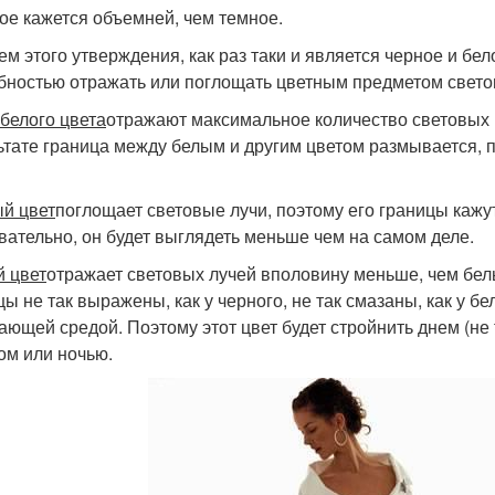
ое кажется объемней, чем темное.
ем этого утверждения, как раз таки и является черное и бе
бностью отражать или поглощать цветным предметом свето
белого цвета
отражают максимальное количество световых в
ьтате граница между белым и другим цветом размывается, 
й цвет
поглощает световые лучи, поэтому его границы кажутс
вательно, он будет выглядеть меньше чем на самом деле.
 цвет
отражает световых лучей вполовину меньше, чем белы
ы не так выражены, как у черного, не так смазаны, как у бел
ающей средой. Поэтому этот цвет будет стройнить днем (не т
ом или ночью.