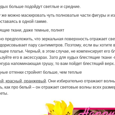
удых больше подойдут светлые и средние.
у же можно маскировать чуть полноватые части фигуры и из
оставаясь в одной гамме.
ящие ткани, даже темные, полнят
но предположить, что зеркальная поверхность отражает све
 дорисовывает пару сантиметров. Поэтому, если вы хотите 
ящее платье. Черный, в этом случае, не компенсирует его б
ьзуйте его в аксессуарах. Зато для худых блестящие ткани 
игура напоминающая грушу, то вам пойдет блестящий верх.
ные оттенки стройнят больше, чем теплые
й, красный, оранжевый
. Они избирательно отражают волны
ть, как про белый – он отражает световые волны всех разм
еты.