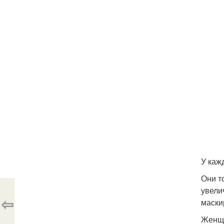
У каж
Они т
увели
⇦
маски
Женщи