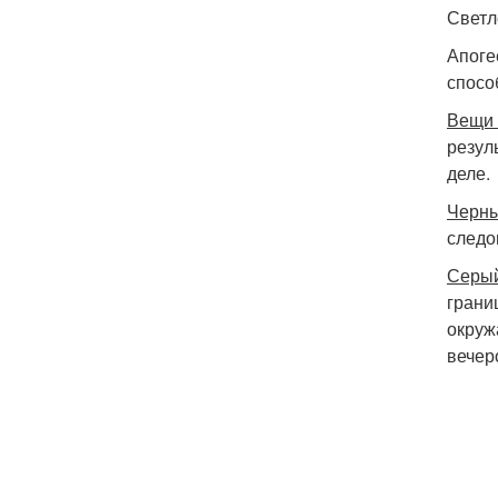
Светл
Апоге
спосо
Вещи 
резул
деле.
Черны
следо
Серый
границ
окруж
вечер