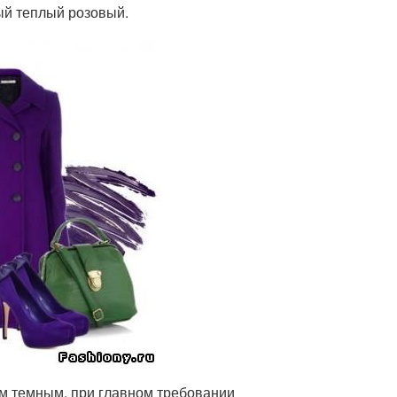
лый теплый розовый.
ым темным, при главном требовании