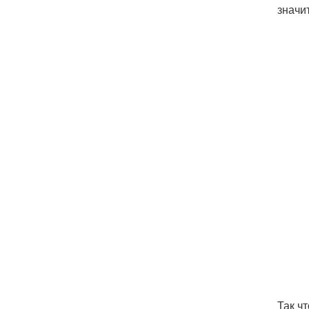
значи
Так ч