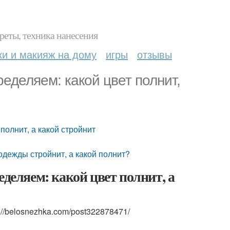
реты, техника нанесения
ки и макияж на дому
игры
отзывы
ределяем: какой цвет полнит,
 полнит, а какой стройнит
 одежды стройнит, а какой полнит?
еделяем: какой цвет полнит, а
//belosnezhka.com/post322878471/