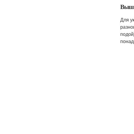
Выши
Для у
разно
подой
понад