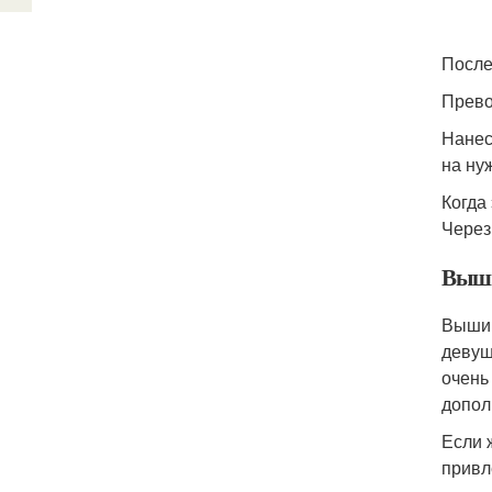
После
Прево
Нанес
на ну
Когда
Через
Выши
Вышив
девуш
очень
допол
Если 
привл