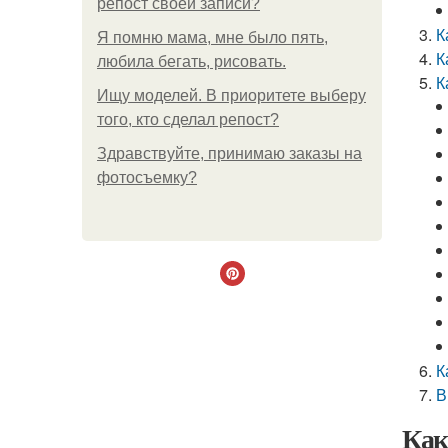
репост своей записи?
К
Я помню мама, мне было пять,
К
любила бегать, рисовать.
К
Ищу моделей. В приоритете выберу
того, кто сделал репост?
Здравствуйте, принимаю заказы на
фотосъемку?
К
В
Как