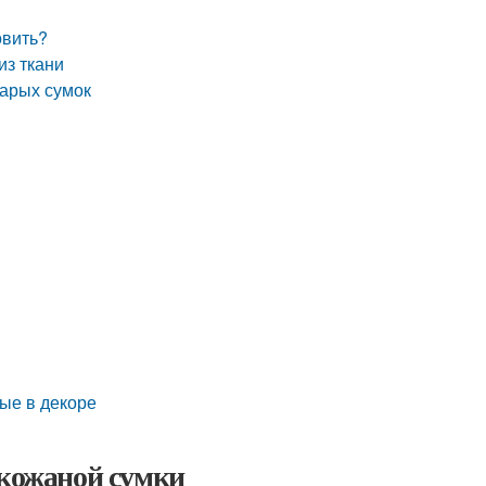
овить?
из ткани
тарых сумок
мые в декоре
 кожаной сумки