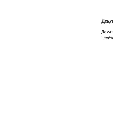
Деку
Декуп
необх