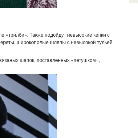
е «трилби». Также подойдут невысокие кепки с
береты, широкополые шляпы с невысокой тульей
, вязаных шапок, поставленных «петушком»,