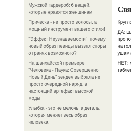
Мужской гардероб: 6 вещей,
Свя
которые нравятся женщинам
Кругл
Прическа - не просто волосы, а
мощный инструмент вашего стиля!
ДА: ш
пропо
"Эффект Неузнаваемости": почему
на го
новый образ певицы вызвал споры
ушами
о гранях возможного?
НЕТ: 
На шанхайской премьере
табле
"Человека - Паука: Совершенно
Новый День" зендея выбрала не
просто очередной наряд, а
настоящий артефакт высокой
моды.
Улыбка - это не мелочь, а деталь,
которая меняет весь образ
человека.