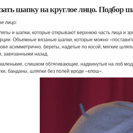
зать шапку на круглое лицо. Подбор ш
ое лицо:
ляпы и шапки, которые открывают верхнюю часть лица и з
рции. Объемные вязаные шапки, которые можно «поставить
лове асимметрично, береты, надетые по косой, мягкие шляп
, завязанными назад.
маленькие, слишком обтягивающие, надвинутые на лоб модел
тки, банданы, шляпки без полей вроде «клош».