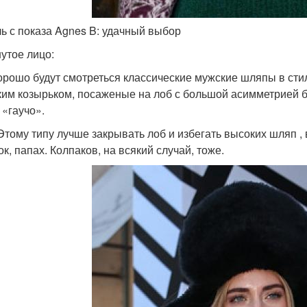
ь с показа Agnes B: удачный выбор
утое лицо:
орошо будут смотреться классические мужские шляпы в стил
ким козырьком, посаженые на лоб с большой асимметрией 
 «гаучо».
Этому типу лучше закрывать лоб и избегать высоких шляп 
к, папах. Колпаков, на всякий случай, тоже.