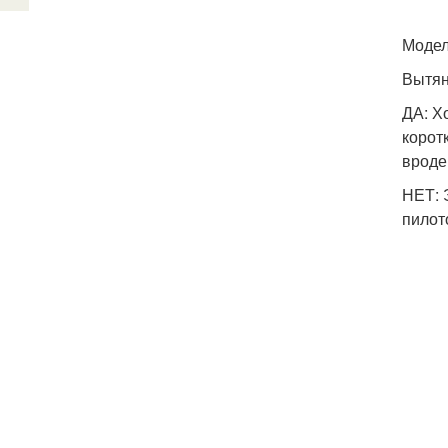
Модел
Вытян
ДА: Х
корот
вроде
НЕТ: 
пилото