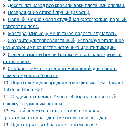
3.
Десять лет назад все красили веки плотными слоями.
4.
Возвращение старой лгуньи (2 часть).
5.
Парный. Черно-белая студийная фотография, парный
портрет по пояс.
6.
Мастера, милые, у меня такая радость случалась!
7.
Создайте ультрареалистичный, используя эталонное
изображение в качестве источника идентификации.
8.
Селена гомес и Бенни Бланко испытывают кризис в
отношениях.
9.
Особая съемка Екатерины Рябининой для нового
номера журнала "собака.
10.
Образ пуджи для продвижения фильма "Hai Jawani
Toh Ishq Hona Hai".
11.
Студийная съемка. 2 часа - 4 образа ( четвертый
покажу следующим постом).
12.
На той неделе началась самая нежная и
трогательная пора - детские выпускные в садах.
13.
Один штрих - и образ уже совсем иначе