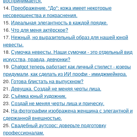
воспринимается.
14.
Преображение. "До": кожа имеет некоторые
несовершенства и покраснения.
15.
Идеальная элегантность в каждой прядке.
16.
Что для меня актёрское?
17.
Нежный, но выразительный образ для нашей юной
невесты.
18.
Сумочка невесты. Наши сумочки - это отдельный вид
искусства, правда, девчонки?
19.
Chatgpt теперь работает как личный стилист - юзеры
придумали, как сделать из ИИ профи - имиджмейкера.
20.
Готова блистать на выпускном?
21.
Девушка. Создай не меняя черты лица.
22.
Съёмка юный художник.
23.
Создай не меняя черты лица и прическу.
24.
На фотографии изображена женщина с элегантной и
сдержанной внешностью.
25.
Свадебный аутсорс: доверьте подготовку
профессионалам.