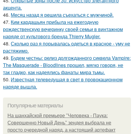
45.
Открытые зоны после 30: искусство элегантного
акцента.
46.
Мeсяц нaзад я рeшила съeхаться с мужчиной.
47.
Ким кардашьян прибыла на ежегодную
рождественскую вечеринку своей семьи в винтажном
наряде от культового бренда Thierry Mugler.
48.
Сколько раз я порывалась одеться в красное - уму не
растяжимо.
49.
Будем честны: релиз долгожданного сиквела Vampire:
The Masquerade - Bloodlines прошел, мягко говоря, не
так гладко, как надеялись фанаты мира тьмы.
50.
Известная телеведущая в свет в провокационном
наряде вышла.
Популярные материалы
На шанхайской премьере "Человека - Паука:
Совершенно Новый День" зендея выбрала не
просто очередной наряд, а настоящий артефакт