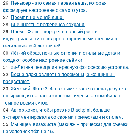
26.
Пеньюар - это самая первая вещь, которая
формирует настроение с самого утра.
27.
Промпт: не меняй лицо!
28.
Внешность с референса сохрани.
29.
Промт: Фэшн - портрет в полный рост в
индустриальном коридоре с кирпичными стенами и
металлической лестницей.
30.
Лёгкий образ, нежные оттенки и стильные детали
создают особое настроение съёмки.
31.
28-Летняя певица интересную фотосессию устроила.
32.
Весна вдохновляет на перемены, а женщины -
расцветают.
33.
Женский. Фото 3: 4. на снимке запечатлена девушка,
позирующая на пассажирском сиденье автомобиля в
темное время суток.
34.
Автор хочет, чтобы розэ из Blackpink больше
экспериментировала со своими причёсками и стилем.
35.
Мы ищем визажиста (макияж + прическа) для съемки
на условиях тфп на 15.