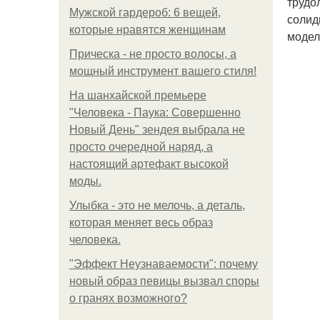
трудо
Мужской гардероб: 6 вещей,
солид
которые нравятся женщинам
модел
Прическа - не просто волосы, а
мощный инструмент вашего стиля!
На шанхайской премьере
"Человека - Паука: Совершенно
Новый День" зендея выбрала не
просто очередной наряд, а
настоящий артефакт высокой
моды.
Улыбка - это не мелочь, а деталь,
которая меняет весь образ
человека.
"Эффект Неузнаваемости": почему
новый образ певицы вызвал споры
о гранях возможного?