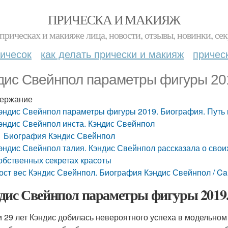
ПРИЧЕСКА И МАКИЯЖ
прическах и макияже лица, новости, отзывы, новинки, сек
ичесок
как делать прически и макияж
причес
дис Свейнпол параметры фигуры 201
ержание
эндис Свейнпол параметры фигуры 2019. Биография. Путь 
эндис Свейнпол инста. Кэндис Свейнпол
Биография Кэндис Свейнпол
эндис Свейнпол талия. Кэндис Свейнпол рассказала о свои
обственных секретах красоты
ост вес Кэндис Свейнпол. Биография Кэндис Свейнпол / C
дис Свейнпол параметры фигуры 2019. 
и 29 лет Кэндис добилась невероятного успеха в модельно