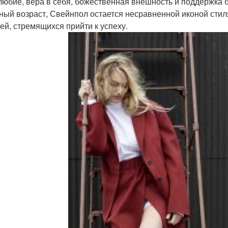
любие, вера в себя, божественная внешность и поддержка б
ный возраст, Свейнпол остается несравненной иконой сти
ей, стремящихся прийти к успеху.