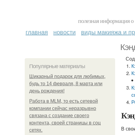
полезная информация о 
главная
новости
виды макияжа и пр
Кэн
Сод
К
Популярные материалы
К
Шикарный подарок для любимых,
будь то 14 февраля, 8 марта или
К
день рождения!
с
Работа в MLM, то есть сетевой
Р
компании сейчас неразрывно
Кэн
связана с создание своего
контента, своей страницы в соц
В сво
сетях.