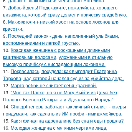
6.
Давайте знакомиться! Меня зовут Ангелина.
7.
Добрый день! Подскажите, пожалуйста, хорошего
визажиста, который сразу делает и прическу свадебную.
8.
Макияж юли + низкий хвост на основе локонов для
красотки.
9.
Последний звонок - день, наполненный улыбками,
воспоминаниями и легкой грустью.
10.
Красивая женщина с роскошными длинными
каштановыми волосами, уложенными в стильную
высокую причёску с ниспадающими локонами.
11.
Покрасилась, похудела: как выглядит Екатерина
Тархова, над которой начался суд из-за убийства деда.
12.
Марго робби не считает себя красивой.
13.
"Мне так Плохо, но я не Могу Выйти из Дома без
Полного Боевого Раскраса и Идеального Наряда".
14.
Chatgpt теперь работает как личный стилист - юзеры
придумали, как сделать из ИИ профи - имиджмейкера.
15.
Как я финал на адреналине без сна и еды прошла?
16.
Молодая женщина с мягкими чертами лица,