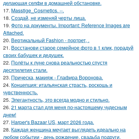
делающая селфи в домашней обстановке.
17.
Masstige_Cosmetics. --.
18.
Создай, не изменяй черты лица.
19.
Фото на документы. Important: Reference Images are
Attached.
20.
Вертикальный Fashion - портрет, .
21.
Восстанови старое семейное фото в 1 клик, порадуй
своих бабушек и дедушек.
22.
Полёты к луне снова реальностью спустя
десятилетия стали.
23.
Прическа, макияж - Глафира Воронова.
24.
Концепция: итальянская страсть, роскошь и
чувственность.
25.
Элегантность, это всегда модно и стильно.
26.
21 марта стал для меня по-настоящему чудесным
днем!
27.
Harper's Bazaar US, март 2026 года.
28.
Каждая женщина мечтает выглядеть идеально на
любом событии - день рождение, свадьба подруги,