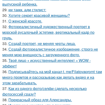
выпускной ребенка.
29.
ии таккк. адм стилист:
30.
Хотите секрет красивой женщины?
31.
О женской красоте.
32.
Фотореалистичный художественный портрет в
морской русалочьей эстетике, вертикальный кадр по
грудь.
33.
Создай портрет, не меняя черты лица.
34.
Создай фотореалистичное изображение, строго не
меняя мою внешность с загруженного фото.
35.
Твоё лицо + искусственный интеллект = WOW -
эффект!
36.
Подписывайтесь на мой канал t. me/Filatovapromt там
много промтов и рассказываю как делать видео и на
этом зарабатывать.
37.
Как из одного фото/селфи сделать несколько
фотосессий сразу?
38.
Прекрасный образ для Александры.