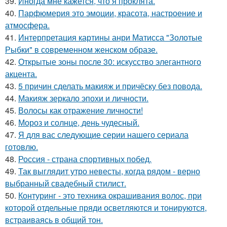
39.
Иногда мне кажется, что я проклята.
40.
Парфюмерия это эмоции, красота, настроение и
атмосфера.
41.
Интерпретация картины анри Матисса "Золотые
Рыбки" в современном женском образе.
42.
Открытые зоны после 30: искусство элегантного
акцента.
43.
5 причин сделать макияж и причёску без повода.
44.
Макияж зеркало эпохи и личности.
45.
Волосы как отражение личности!
46.
Мороз и солнце, день чудесный.
47.
Я для вас следующие серии нашего сериала
готовлю.
48.
Россия - страна спортивных побед.
49.
Так выглядит утро невесты, когда рядом - верно
выбранный свадебный стилист.
50.
Контуринг - это техника окрашивания волос, при
которой отдельные пряди осветляются и тонируются,
встраиваясь в общий тон.