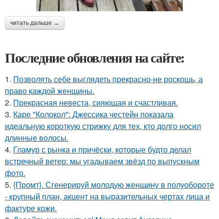
читать дальше →
Последние обновления на сайте:
1.
Позволять себе выглядеть прекрасно-не роскошь, а
право каждой женщины.
2.
Прекрасная невеста, сияющая и счастливая.
3.
Каре "Колокол": Джессика честейн показала
идеальную короткую стрижку для тех, кто долго носил
длинные волосы.
4.
Гламур с рынка и причёски, которые будто делал
встречный ветер: мы угадываем звёзд по выпускным
фото.
5.
{Промт}. Сгенерируй молодую женщину в полуобороте
- крупный план, акцент на выразительных чертах лица и
фактуре кожи.