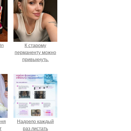
in
К старому
перманенту можно
привыкнуть.
еня
Надоело каждый
т
раз листать