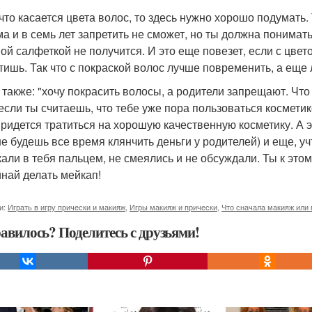
 что касается цвета волос, то здесь нужно хорошо подумать.
а и в семь лет запретить не сможет, но ты должна понимать 
ой салфеткой не получится. И это еще повезет, если с цве
тишь. Так что с покраской волос лучше повременить, а еще
 также: "хочу покрасить волосы, а родители запрещают. Что
если ты считаешь, что тебе уже пора пользоваться косметико
придется тратиться на хорошую качественную косметику. А эт
не будешь все время клянчить деньги у родителей) и еще, у
кали в тебя пальцем, не смеялись и не обсуждали. Ты к это
инай делать мейкап!
и:
Играть в игру прически и макияж
,
Игры макияж и прически
,
Что сначала макияж или 
авилось? Поделитесь с друзьями!