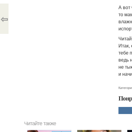
А вот
то мам
⇦
влажн
испор
Читай
Итак, 
тебе 
ведь 
не ты
и нач
Категори
Понр
Читайте также