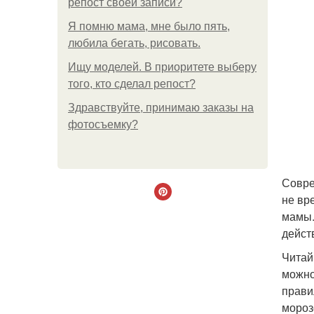
репост своей записи?
Я помню мама, мне было пять,
любила бегать, рисовать.
Ищу моделей. В приоритете выберу
того, кто сделал репост?
Здравствуйте, принимаю заказы на
фотосъемку?
Совре
не вр
мамы.
дейст
Читай
можно
прави
мороз