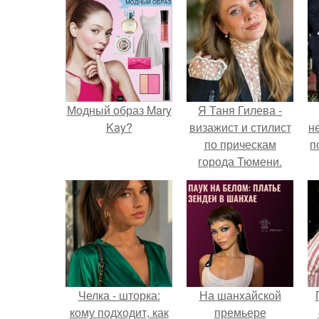
Модный образ Mary
Я Таня Гилева -
Kay?
визажист и стилист
н
по прическам
п
города Тюмени.
Челка - шторка:
На шанхайской
кому подходит, как
премьере