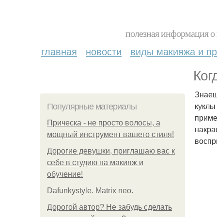
полезная информация о 
главная
новости
виды макияжа и пр
Ког
Знаеш
куклы
Популярные материалы
приме
Прическа - не просто волосы, а
накра
мощный инструмент вашего стиля!
воспр
Дорогие девушки, приглашаю вас к
себе в студию на макияж и
обучение!
Dafunkystyle. Matrix neo.
Дорогой автор? Не забудь сделать