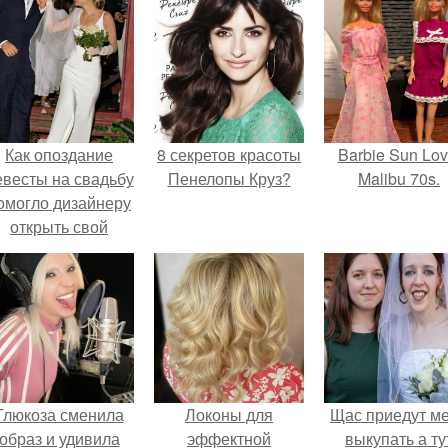
Как опоздание
8 секретов красоты
Barbie Sun Lov
евесты на свадьбу
Пенелопы Круз?
Malibu 70s.
омогло дизайнеру
открыть свой
бренд.
Глюкоза сменила
Локоны для
Щас приедут м
образ и удивила
эффектной
выкупать а ту