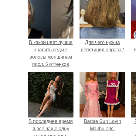
В какой цвет лучше
Для чего нужна
красить седые
репетиция образа?
Н
волосы женщинам
посл. 5 оттенков
волос для
закрашивания
седины, которые
молодят
В последнее время
Barbie Sun Lovin
я всё чаще одну
Malibu 70s.
закономерность