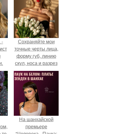
 -
Сохраняйте мои
ист
точные черты лица,
м
форму губ, линию
и.
скул, носа и разрез
глаз.
На шанхайской
ом,
премьере
 то
"Человека - Паука: