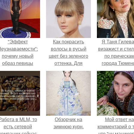
"Эффект
Как покрасить
Я Таня Гилева
еузнаваемости":
волосы в русый
визажист и стил
почему новый
цвет без зеленого
по прическа
образ певицы
оттенка. Для
города Тюмен
вызвал споры о
здоровья волос:
гранях
причины появления
возможного?
зеленого оттенка
Работа в MLM, то
Обзорчик на
Мой ответ на
есть сетевой
зимнюю курн.
комментарий о т
компании сейчас
что "ну маникюр