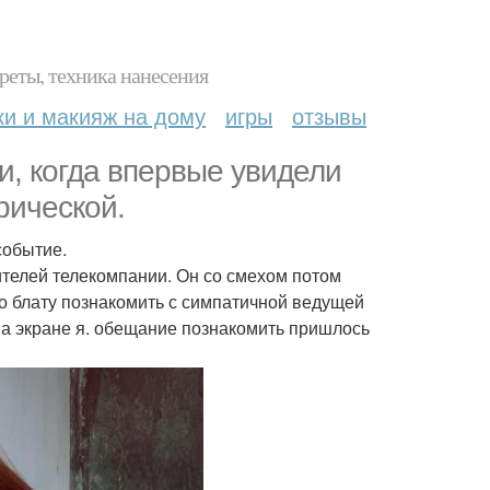
реты, техника нанесения
ки и макияж на дому
игры
отзывы
и, когда впервые увидели
рической.
событие.
дителей телекомпании. Он со смехом потом
по блату познакомить с симпатичной ведущей
 на экране я. обещание познакомить пришлось