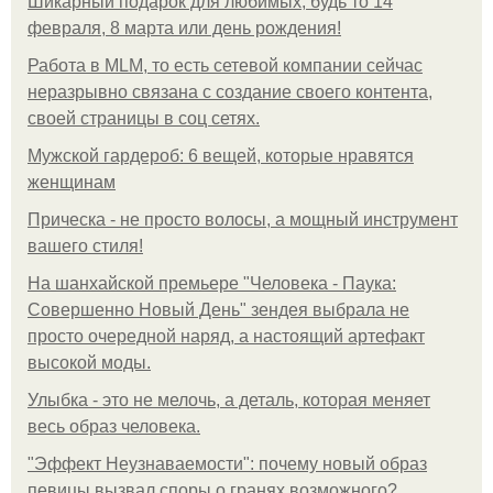
Шикарный подарок для любимых, будь то 14
февраля, 8 марта или день рождения!
Работа в MLM, то есть сетевой компании сейчас
неразрывно связана с создание своего контента,
своей страницы в соц сетях.
Мужской гардероб: 6 вещей, которые нравятся
женщинам
Прическа - не просто волосы, а мощный инструмент
вашего стиля!
На шанхайской премьере "Человека - Паука:
Совершенно Новый День" зендея выбрала не
просто очередной наряд, а настоящий артефакт
высокой моды.
Улыбка - это не мелочь, а деталь, которая меняет
весь образ человека.
"Эффект Неузнаваемости": почему новый образ
певицы вызвал споры о гранях возможного?