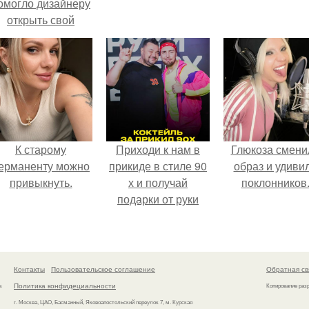
омогло дизайнеру
открыть свой
бренд.
К старому
Приходи к нам в
Глюкоза смени
ерманенту можно
прикиде в стиле 90
образ и удиви
привыкнуть.
х и получай
поклонников
подарки от руки
вверх!
Контакты
Пользовательское соглашение
Обратная св
Политика конфидециальности
а
Копирование раз
г. Москва, ЦАО, Басманный, Яковоапостольский переулок 7, м. Курская