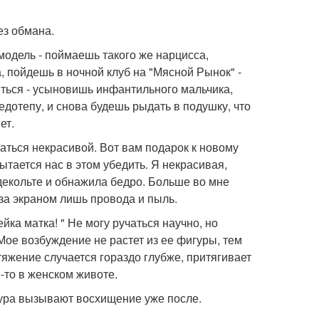
ез обмана.
 модель - поймаешь такого же нарцисса,
, пойдешь в ночной клуб на "Мясной Рынок" -
ться - усыновишь инфантильного мальчика,
едотепу, и снова будешь рыдать в подушку, что
ет.
заться некрасивой. Вот вам подарок к новому
пытается нас в этом убедить. Я некрасивая,
 декольте и обнажила бедро. Больше во мне
 за экраном лишь провода и пыль.
йка матка! " Не могу ручаться научно, но
 Мое возбуждение не растет из ее фигуры, тем
тяжение случается гораздо глубже, притягивает
-то в женском животе.
гура вызывают восхищение уже после.