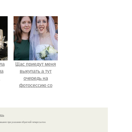
ла
Щас приедут меня
ла
выкупать а тут
.
очередь на
фотосессию со
мной.
язь
решено при указании обратной гиперссылки.