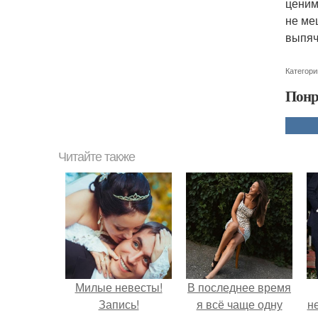
ценим
не ме
выпяч
Категори
Понр
Читайте также
Милые невесты!
В последнее время
Запись!
я всё чаще одну
н