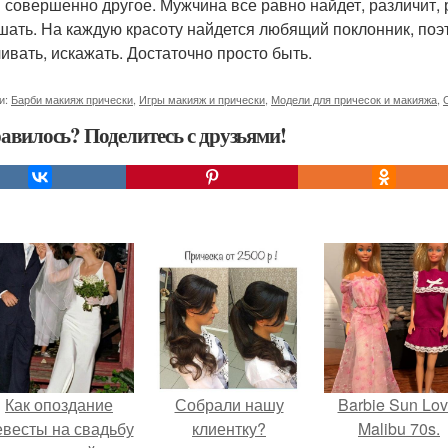
 совершенно другое. Мужчина все равно найдет, различит, 
шать. На каждую красоту найдется любящий поклонник, поэт 
ивать, искажать. Достаточно просто быть.
и:
Барби макияж прически
,
Игры макияж и прически
,
Модели для причесок и макияжа
,
авилось? Поделитесь с друзьями!
Как опоздание
Собрали нашу
Barbie Sun Lov
евесты на свадьбу
клиентку?
Malibu 70s.