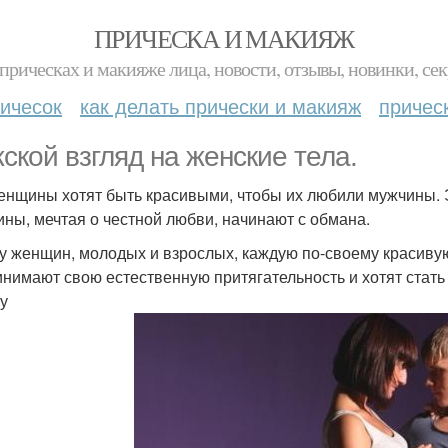
ПРИЧЕСКА И МАКИЯЖ
прическах и макияже лица, новости, отзывы, новинки, сек
ичесок
как делать прически и макияж
причес
ской взгляд на женские тела.
енщины хотят быть красивыми, чтобы их любили мужчины. Э
ны, мечтая о честной любви, начинают с обмана.
у женщин, молодых и взрослых, каждую по-своему красивую, 
инимают свою естественную притягательность и хотят стать 
у