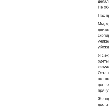
делал
Не об
Нас п
Мы, м
движе
скопи
уника
убежд
Я сиж
одеты
капуч
Остан
вот п
ценно
прячу
Женщи
доста