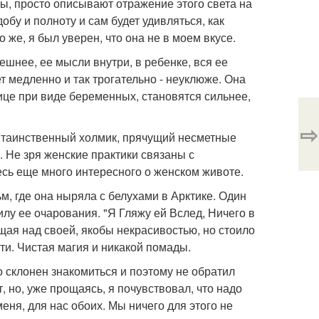
ы, просто описывают отражение этого света на
бу и полноту и сам будет удивляться, как
же, я был уверен, что она не в моем вкусе.
шнее, ее мысли внутри, в ребенке, вся ее
т медленно и так трогательно - неуклюже. Она
ице при виде беременных, становятся сильнее,
⇨
й, таинственный холмик, прячущий несметные
 Не зря женские практики связаны с
десь еще много интересного о женском животе.
, где она ныряла с белухами в Арктике. Один
илу ее очарования. "Я Гляжу ей Вслед, Ничего в
ющая над своей, якобы некрасивостью, но стоило
сти. Чистая магия и никакой помады.
 склонен знакомиться и поэтому не обратил
т, но, уже прощаясь, я почувствовал, что надо
еня, для нас обоих. Мы ничего для этого не