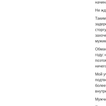
начин
Не жд
Таким
задер
сторг
захоч
мужик
Обман
году:
поэто
ничег
Мой у
подтв
более
внутр
Мужчи