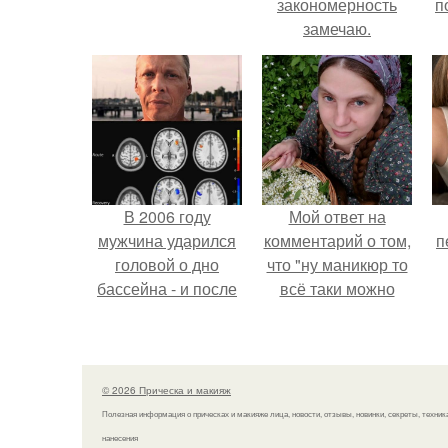
закономерность
п
замечаю.
В 2006 году
Мой ответ на
мужчина ударился
комментарий о том,
п
головой о дно
что "ну маникюр то
бассейна - и после
всё таки можно
этого его жизнь
было бы сделать.
изменилась самым
странным образом.
© 2026 Прическа и макияж
Полезная информация о прическах и макияже лица, новости, отзывы, новинки, секреты, техник
нанесения