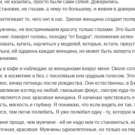
и, не казались, просто были сами собой. Доверились.
становке, не глазам, а чему-то большему, и живем в доверии
ритягивает то, чего нет в нас. Зрелая женщина создает пол
ужчины, не воспринимаем красоту только глазами. Это был
ние: поворот головы, походку "от Бедра", положение колен 
ровать, купить, научиться у моделей, которые, кстати, преус
льна, ей одарена каждая женщина, но может быть заперта п
ениями.
у в кафе и наблюдаю за женщинами вокруг меня. Около сот
х, в косметике и без, с писклявым или грудным голосом. Это
ино, вечер пятницы после рождества. Они естественны, в 
авливаю взгляд на любой, смазываю фокус, смотрю куда-то 
оявляется она: красивая женщина. Я начинаю чувствовать 
сть, мягкость и глубину. Я понимаю, что если видеть ее та
тся, тем легче полюбить. Я уже полюбил одну - ту, которую 
не проще, чем мужчине - ей не надо кем-то становиться, ей
точная, красивая. Мужчины одноклеточные, но только на пер