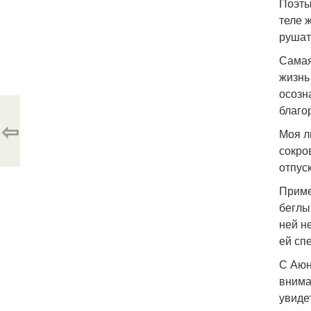
Поэты
теле 
рушат
Самая
жизнь
осозн
благо
⇦
Моя л
сокро
отпус
Приме
беглы
ней н
ей сп
С Аюн
внима
увиде