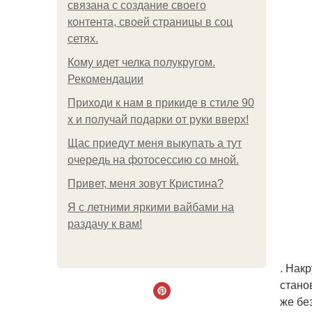
связана с создание своего
контента, своей страницы в соц
сетях.
Кому идет челка полукругом.
Рекомендации
Приходи к нам в прикиде в стиле 90
х и получай подарки от руки вверх!
Щас приедут меня выкупать а тут
очередь на фотосессию со мной.
Привет, меня зовут Кристина?
Я с летними яркими вайбами на
раздачу к вам!
. Нак
стано
же бе