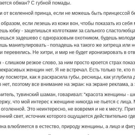
ается обман? С губной помады.
и от вселенной принца, если не можешь быть принцессой б
 образом, если лезешь из кожи вон, чтобы показать из себя
ешь юбку - зацепишься колготками за сального сластолюбца
уешься задешево с одноразовым охотником, будешь молоди
ешь манипулировать - попадешь на такого же хитреца или н
и перевелись. Не хитри, и мир не будет иронизировать в отв
 - слишком резкое слово, за ним просто кроется страх пока
 некрасивых женщин нет. Я не встречал. Есть только те, кто 
му посмотри, как я раскрасила губы, ресницы, как углубила
о нет, поэтому все внимание на экран: на экране реклама, а
читель, тувинский шаман, говаривал: "красота женщины - ше
ержу, что мой интерес к женщине никогда не пьется с лица.
 оголенной. Это неинтересно, не вовремя и не к месту. При
енний свет, источник которого ощущается действительно где
на влюбляется в естество, природу женщины, а лицо и фи