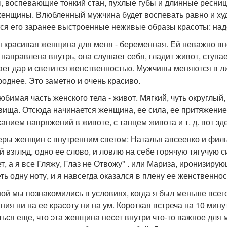
, воспевающие тонкий стан, пухлые губы и длинные ресниц
женщины. Влюбленный мужчина будет воспевать равно и худо
ся его заранее выстроенные неживые образы красоты: надо 
 красивая женщина для меня - беременная. Ей неважно вне
 направлена внутрь, она слушает себя, гладит живот, ступае
ает дар и светится женственностью. Мужчины меняются в л
роднее. Это заметно и очень красиво.
юбимая часть женского тела - живот. Мягкий, чуть округлы
вища. Отсюда начинается женщина, ее сила, ее притяжение.
канием напряжений в животе, с танцем живота и т. д. вот з
ры женщин с внутренним светом: Наталья авсеенко и фильм
й взгляд, одно ее слово, и ловлю на себе горячую тягучую с
ет, а я все Гляжу, Глаз не Отвожу" . или Мариза, иронизиру
еть одну ноту, и я навсегда оказался в плену ее женственно
ой мы познакомились в условиях, когда я был меньше всего
ния ни на ее красоту ни на ум. Короткая встреча на 10 мину
ться еще, что эта женщина несет внутри что-то важное для м