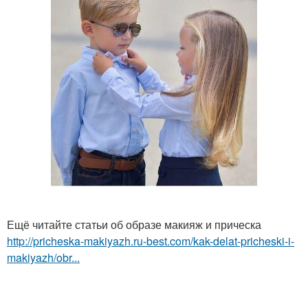
Ещё читайте статьи об образе макияж и прическа
http://pricheska-makiyazh.ru-best.com/kak-delat-pricheski-i-
makiyazh/obr...