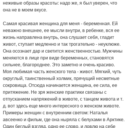
неживые образы красоты: надо же, я был уверен, что
она не в моем вкусе.
Самая красивая женщина для меня - беременная. Ей
неважно внешнее, ее мысли внутри, в ребенке, вся ее
жизнь направлена внутрь, она слушает себя, гладит
живот, ступает медленно и так трогательно - неуклюже.
Она осознает дар и светится женственностью. Мужчины
меняются в лице при виде беременных, становятся
сильнее, благороднее. Это заметно и очень красиво.
Моя любимая часть женского тела - живот. Мягкий, чуть
округлый, таинственный холмик, прячущий несметные
сокровища. Отсюда начинается женщина, ее сила, ее
притяжение. Не зря женские практики связаны с
отпусканием напряжений в животе, с танцем живота и т.
д. вот здесь еще много интересного о женском животе.
Примеры женщин с внутренним светом: Наталья
авсеенко и фильм, где она ныряла с белухами в Арктике.
Один беглый взгляд, одно ее слово, и ловлю на себе