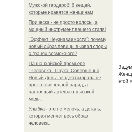
Мужской гардероб: 6 вещей,
которые нравятся женщинам
Прическа - не просто волосы, а
мощный инструмент вашего стиля!
"Эффект Неузнаваемости": почему
новый образ певицы вызвал споры
о гранях возможного?
На шанхайской премьере
Задум
"Человека - Паука: Совершенно
Женщи
Новый День" зендея выбрала не
этой 
просто очередной наряд, а
настоящий артефакт высокой
моды.
Улыбка - это не мелочь, а деталь,
которая меняет весь образ
человека.