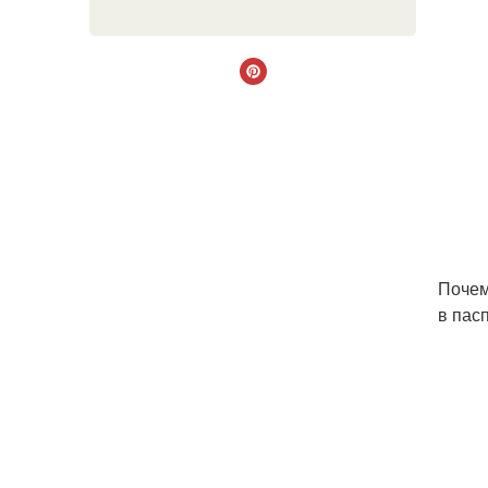
Почем
в пас