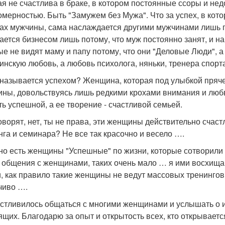
ая не счастлива в браке, в котором постоянные ссоры и нед
омерностью. Быть "Замужем без Мужа". Что за успех, в кот
ах мужчины, сама наслаждается другими мужчинами лишь по
ается бизнесом лишь потому, что муж постоянно занят, и на 
ые не видят маму и папу потому, что они "Деловые Люди", а 
инскую любовь, а любовь психолога, няньки, тренера спорт
 называется успехом? Женщина, которая под улыбкой пряче
ны, довольствуясь лишь редкими крохами внимания и любв
ть успешной, а ее творение - счастливой семьей.
оворят, нет, ты не права, эти женщины действительно счаст
нга и семинара? Не все так красочно и весело ….
но есть женщины "Успешные" по жизни, которые сотворили 
 общения с женщинами, таких очень мало … я ими восхищаю
, как правило такие женщины не ведут массовых тренинго
чиво ….
стливилось общаться с многими женщинами и услышать о их с
ящих. Благодарю за опыт и открытость всех, кто открывается