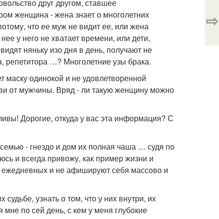
овольство друг другом, ставшее
ором женщина - жена знает о многолетних
⇨
тому, что ее муж не видит ее, или жена
нее у него не хватает времени, или дети,
видят няньку изо дня в день, получают не
а, репетитора …? Многолетние узы брака.
т маску одинокой и не удовлетворенной
и от мужчины. Вряд - ли такую женщину можно
ливы! Дорогие, откуда у вас эта информация? С
семью - гнездо и дом их полная чаша … судя по
сь и всегда привожу, как пример жизни и
в ежедневных и не афишируют себя массово и
удьбе, узнать о том, что у них внутри, их
 мне по сей день, с кем у меня глубокие