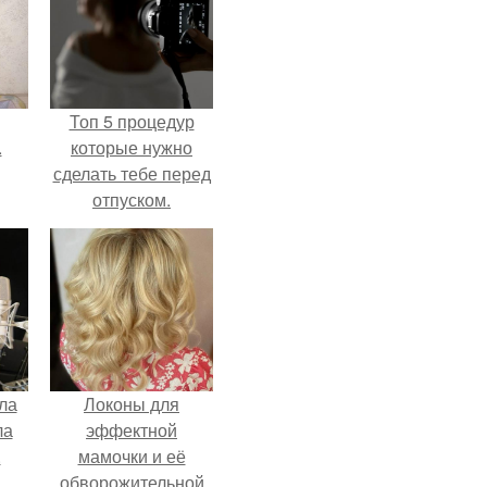
Топ 5 процедур
.
которые нужно
сделать тебе перед
отпуском.
ла
Локоны для
ла
эффектной
.
мамочки и её
обворожительной