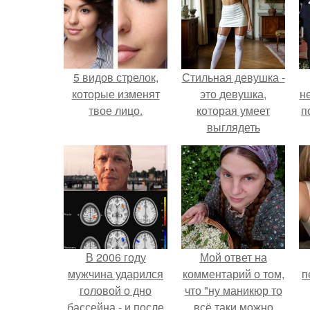
5 видов стрелок,
Стильная девушка -
которые изменят
это девушка,
н
твое лицо.
которая умеет
п
выглядеть
привлекательно и
элегантно в любои
ситуации.
В 2006 году
Мой ответ на
мужчина ударился
комментарий о том,
п
головой о дно
что "ну маникюр то
бассейна - и после
всё таки можно