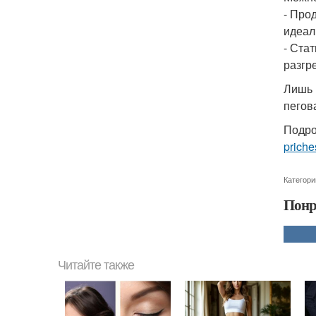
- Про
идеал
- Ста
разгр
Лишь 
пегов
Подро
priche
Категори
Понр
Читайте также