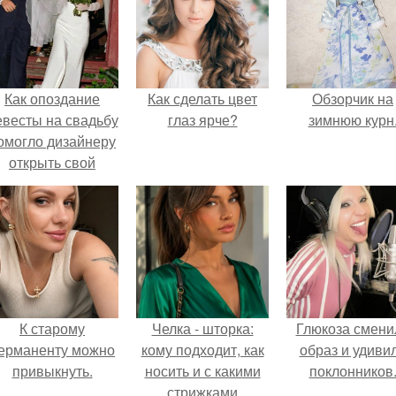
Как опоздание
Как сделать цвет
Обзорчик на
евесты на свадьбу
глаз ярче?
зимнюю курн
омогло дизайнеру
открыть свой
бренд.
К старому
Челка - шторка:
Глюкоза смени
ерманенту можно
кому подходит, как
образ и удиви
привыкнуть.
носить и с какими
поклонников
стрижками