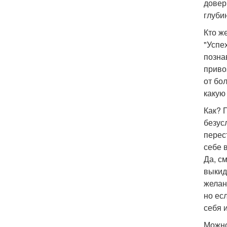
довер
глуби
Кто ж
"Успе
позна
приво
от бо
какую
Как? 
безус
перес
себе 
Да, с
выкиды
желан
но ес
себя 
Можно