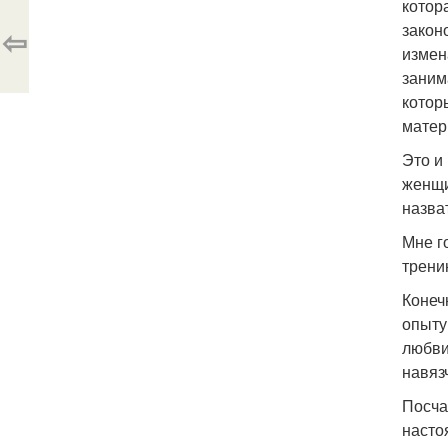
котор
закон
⇦
измен
заним
котор
матер
Это и
женщи
назва
Мне г
трени
Конеч
опыту
любви
навяз
Посча
насто