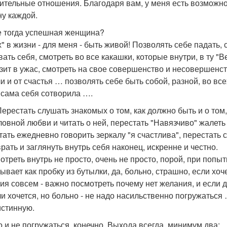
ительные отношения. Благодаря вам, у меня есть возможно
ну каждой.
е тогда успешная женщина?
х" в жизни - для меня - быть живой! Позволять себе падать, 
вать себя, смотреть во все какашки, которые внутри, в ту "В
зит в ужас, смотреть на свое совершенство и несовершенств
ли и от счастья … позволять себе быть собой, разной, во вс
 сама себя сотворила ….
Перестать слушать знакомых о том, как должно быть и о том,
ловной любви и читать о ней, перестать "Навязчиво" жалеть
тать ежедневно говорить зеркалу "я счастлива", перестать с
врать и заглянуть внутрь себя наконец, искренне и честно.
мотреть внутрь не просто, очень не просто, порой, при попы
вает как пробку из бутылки, да, больно, страшно, если хоче
ия совсем - важно посмотреть почему нет желания, и если 
ли хочется, но больно - не надо насильственно погружаться 
истинную.
 и не погружаться, конечно. Выхода всегда, минимум два: