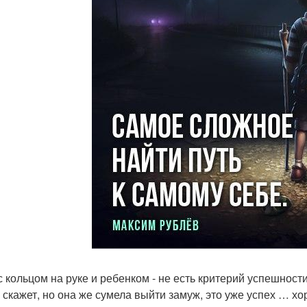
с кольцом на руке и ребенком - не есть критерий успешнос
о скажет, но она же сумела выйти замуж, это уже успех … хор