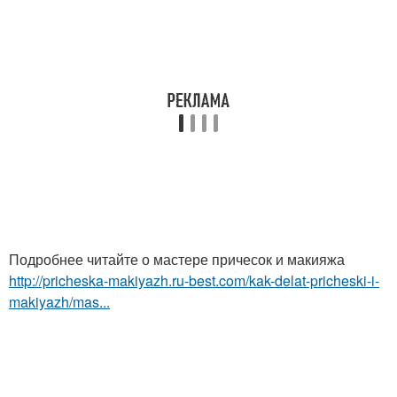
Подробнее читайте о мастере причесок и макияжа
http://pricheska-makiyazh.ru-best.com/kak-delat-pricheski-i-
makiyazh/mas...