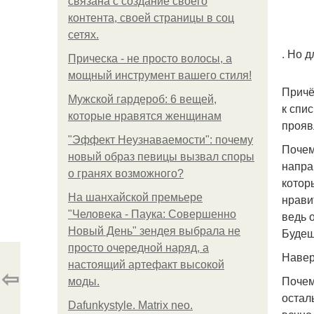
связана с создание своего
контента, своей страницы в соц
сетях.
. Но д
Прическа - не просто волосы, а
мощный инструмент вашего стиля!
Причё
Мужской гардероб: 6 вещей,
к спи
которые нравятся женщинам
прояв
"Эффект Неузнаваемости": почему
Почем
новый образ певицы вызвал споры
напра
о гранях возможного?
котор
На шанхайской премьере
нрави
"Человека - Паука: Совершенно
ведь 
Новый День" зендея выбрала не
Будеш
просто очередной наряд, а
Навер
настоящий артефакт высокой
⇦
Почем
моды.
остал
Dafunkystyle. Matrix neo.