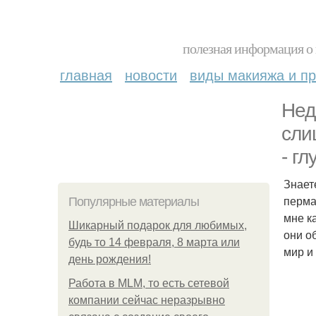
полезная информация о 
главная
новости
виды макияжа и пр
Нед
сли
- гл
Знает
перма
Популярные материалы
мне к
Шикарный подарок для любимых,
они о
будь то 14 февраля, 8 марта или
мир и
день рождения!
Работа в MLM, то есть сетевой
компании сейчас неразрывно