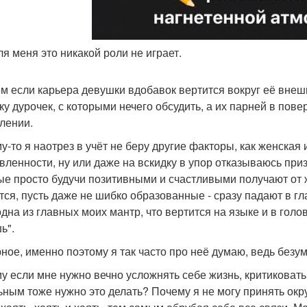
ля меня это никакой роли не играет.
м если карьера девушки вдобавок вертится вокруг её внешн
ску дурочек, с которыми нечего обсудить, а их парней в пов
лении.
у-то я наотрез в учёт не беру другие факторы, как женская
вленности, ну или даже на вскидку в упор отказываюсь при
ые просто будучи позитивными и счастливыми получают от ж
тся, пусть даже не шибко образованные - сразу падают в гла
одна из главных моих мантр, что вертится на языке и в голо
ь".
ное, именно поэтому я так часто про неё думаю, ведь безум
у если мне нужно вечно усложнять себе жизнь, критиковать 
ьным тоже нужно это делать? Почему я не могу принять окр