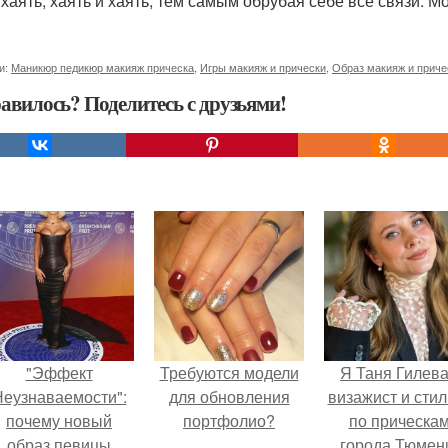
хаять, хаять и хаять, тем самым обрубая себе все связи. Мо
и:
Маникюр педикюр макияж прическа
,
Игры макияж и прически
,
Образ макияж и приче
авилось? Поделитесь с друзьями!
"Эффект
Требуются модели
Я Таня Гилева
еузнаваемости":
для обновления
визажист и стил
почему новый
портфолио?
по прическа
образ певицы
города Тюмен