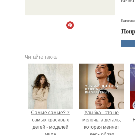
вечно 
Категори
Понр
Читайте также
Самые самые? 7
Улыбка - это не
самых красивых
мелочь, а деталь,
Н
детей - моделей
которая меняет
мира
весь образ