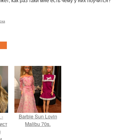
жет, как раз таки мне есть чему у них поучится?
ска
 -
Barbie Sun Lovin
ист
Malibu 70s.
м
и.