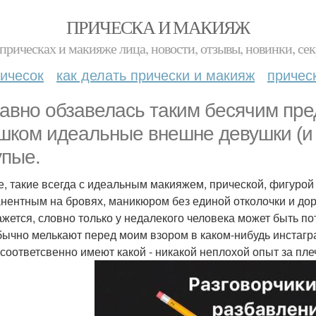
ПРИЧЕСКА И МАКИЯЖ
прическах и макияже лица, новости, отзывы, новинки, сек
ичесок
как делать прически и макияж
причес
авно обзавелась таким бесячим пре
шком идеальные внешне девушки (и 
упые.
е, такие всегда с идеальным макияжем, прической, фигурой
нентным на бровях, маникюром без единой отколочки и дор
ажется, словно только у недалекого человека может быть по
бычно мелькают перед моим взором в каком-нибудь инстагр
 соответсвенно имеют какой - никакой неплохой опыт за пл