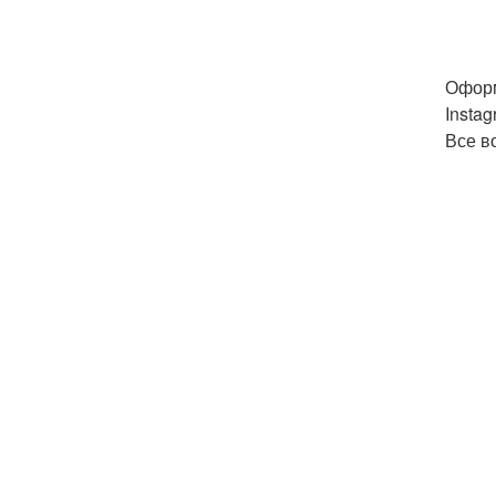
Оформ
Insta
Все в