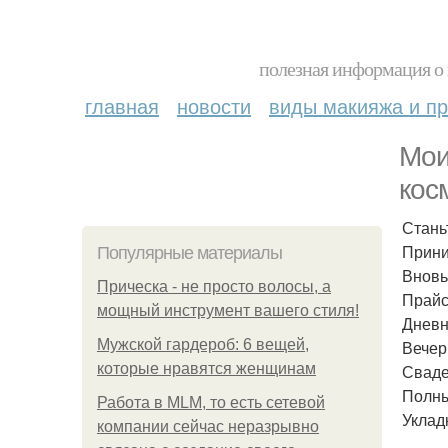
полезная информация о 
главная
новости
виды макияжа и пр
Мои
кос
Стань
Прини
Популярные материалы
Вновь
Прическа - не просто волосы, а
Прайс
мощный инструмент вашего стиля!
Дневн
Мужской гардероб: 6 вещей,
Вечер
которые нравятся женщинам
Сваде
Полны
Работа в MLM, то есть сетевой
Укладк
компании сейчас неразрывно