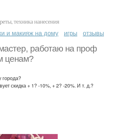
реты, техника нанесения
ки и макияж на дому
игры
отзывы
мастер, работаю на проф
ым ценам?
у города?
т скидка + 1? -10%, + 2? -20%. И т. д.?