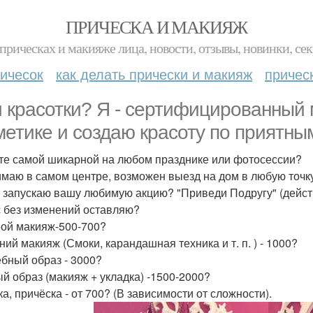
ПРИЧЕСКА И МАКИЯЖ
прическах и макияже лица, новости, отзывы, новинки, сек
ичесок
как делать прически и макияж
причес
 красотки? Я - сертифицированный 
метике и создаю красоту по приятн
те самой шикарной на любом празднике или фотосессии?
маю в самом центре, возможен выезд на дом в любую точк
 запускаю вашу любимую акцию? "Приведи Подругу" (действуе
 без изменений оставляю?
ой макияж-500-700?
ний макияж (Смоки, карандашная техника и т. п. ) - 1000?
бный образ - 3000?
й образ (макияж + укладка) -1500-2000?
а, причёска - от 700? (В зависимости от сложности).