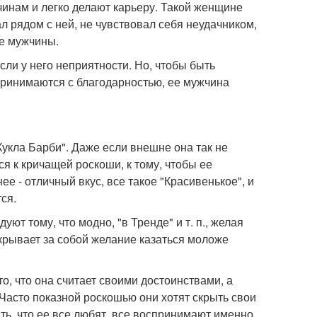
инам и легко делают карьеру. Такой женщине
 рядом с ней, не чувствовал себя неудачником,
ее мужчины.
сли у него неприятности. Но, чтобы быть
 принимаются с благодарностью, ее мужчина
укла Барби". Даже если внешне она так не
ся к кричащей роскоши, к тому, чтобы ее
нее - отличный вкус, все такое "Красивенькое", и
ся.
т тому, что модно, "в Тренде" и т. п., желая
скрывает за собой желание казаться моложе
, что она считает своими достоинствами, а
 Часто показной роскошью они хотят скрыть свои
ть, что ее все любят, все воспринимают именно