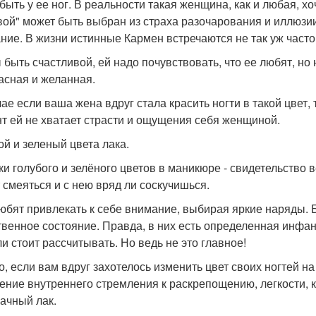
 быть у ее ног. В реальности такая женщина, как и любая, х
вой" может быть выбран из страха разочарования и иллюзи
ние. В жизни истинные Кармен встречаются не так уж часто,
 быть счастливой, ей надо почувствовать, что ее любят, но 
асная и желанная.
чае если ваша жена вдруг стала красить ногти в такой цвет,
т ей не хватает страсти и ощущения себя женщиной.
ой и зеленый цвета лака.
ки голубого и зелёного цветов в маникюре - свидетельство 
 смеяться и с нею вряд ли соскучишься.
юбят привлекать к себе внимание, выбирая яркие наряды. Б
твенное состояние. Правда, в них есть определенная инфан
ли стоит рассчитывать. Но ведь не это главное!
то, если вам вдруг захотелось изменить цвет своих ногтей н
ение внутреннего стремления к раскрепощению, легкости, к
ачный лак.