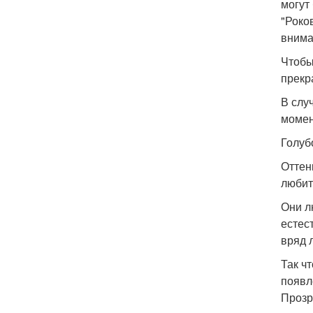
могут
"Роко
внима
Чтобы
прекр
В слу
момен
Голуб
Оттен
любит
Они л
естес
вряд 
Так ч
появл
Прозр