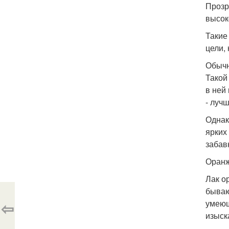
Прозр
высок
Такие
цели,
Обычн
Такой
в ней
- лучш
Однак
ярких
забав
Оранж
Лак о
бываю
⇦
умеющ
изыск