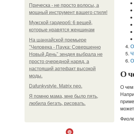
Прическа - не просто волосы, а
мощный инструмент вашего стиля!
Мужской гардероб: 6 вещей,
которые нравятся женщинам
На шанхайской премьере
О
"Человека - Паука: Совершенно
Ч
Новый День" зендея выбрала не
О
просто очередной наряд, а
настоящий артефакт высокой
О ч
моды.
Dafunkystyle. Matrix neo.
О чем
Напри
Я помню мама, мне было пять,
приме
любила бегать, рисовать.
может
Фиоле