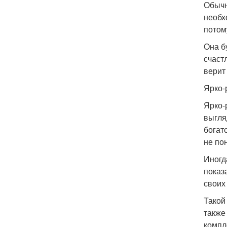
Обычн
необх
потом
Она б
счаст
верит 
Ярко-
Ярко-
выгля
богатс
не по
Иногд
показ
своих 
Такой
также
компл