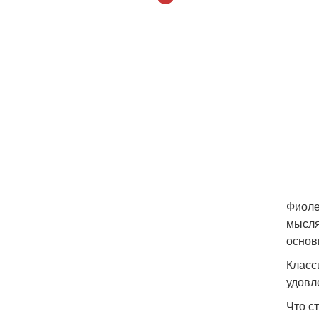
Фиоле
мысля
основ
Класс
удовл
Что с