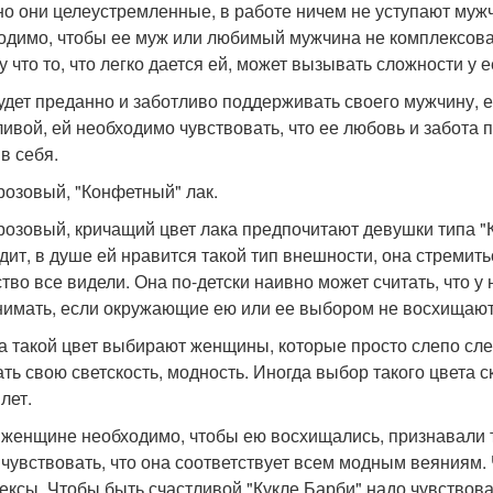
о они целеустремленные, в работе ничем не уступают мужч
одимо, чтобы ее муж или любимый мужчина не комплексовал
у что то, что легко дается ей, может вызывать сложности у 
удет преданно и заботливо поддерживать своего мужчину, е
ливой, ей необходимо чувствовать, что ее любовь и забота
в себя.
розовый, "Конфетный" лак.
розовый, кричащий цвет лака предпочитают девушки типа "К
дит, в душе ей нравится такой тип внешности, она стремить
тво все видели. Она по-детски наивно может считать, что у 
нимать, если окружающие ею или ее выбором не восхищают
а такой цвет выбирают женщины, которые просто слепо следую
ать свою светскость, модность. Иногда выбор такого цвета 
лет.
 женщине необходимо, чтобы ею восхищались, признавали то
 чувствовать, что она соответствует всем модным веяниям.
ексы. Чтобы быть счастливой "Кукле Барби" надо чувствова