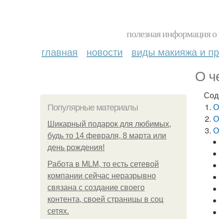
полезная информация о 
главная
новости
виды макияжа и пр
О ч
Сод
О
Популярные материалы
О
Шикарный подарок для любимых,
О
будь то 14 февраля, 8 марта или
день рождения!
Работа в MLM, то есть сетевой
компании сейчас неразрывно
связана с создание своего
контента, своей страницы в соц
сетях.