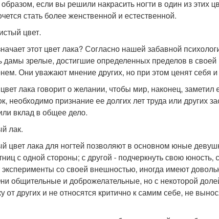
 образом, если вы решили накрасить ногти в один из этих цв
очется стать более женственной и естественной.
истый цвет.
значает этот цвет лака? Согласно нашей забавной психолог
ь дамы зрелые, достигшие определенных пределов в своей к
нем. Они уважают мнение других, но при этом ценят себя и
 цвет лака говорит о желании, чтобы мир, наконец, замети
ок, необходимо признание ее долгих лет труда или других з
или вклад в общее дело.
й лак.
й цвет лака для ногтей позволяют в основном юные девушк
тниц с одной стороны; с другой - подчеркнуть свою юность,
 эксперименты со своей внешностью, иногда имеют довол
Они общительные и доброжелательные, но с некоторой доле
ку от других и не относятся критично к самим себе, не выно