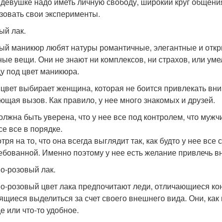
 девушке надо иметь личную свободу, широкий круг общения
зовать свои эксперименты.
ый лак.
ый маникюр любят натуры романтичные, элегантные и откр
ные вещи. Они не знают ни комплексов, ни страхов, или ум
у под цвет маникюра.
 цвет выбирает женщина, которая не боится привлекать вни
ющая вызов. Как правило, у нее много знакомых и друзей.
олжна быть уверена, что у нее все под контролем, что мужчи
се все в порядке.
тря на то, что она всегда выглядит так, как будто у нее все
ебованной. Именно поэтому у нее есть желание привлечь вн
о-розовый лак.
о-розовый цвет лака предпочитают леди, отличающиеся ко
ящиеся выделиться за счет своего внешнего вида. Они, как
е или что-то удобное.