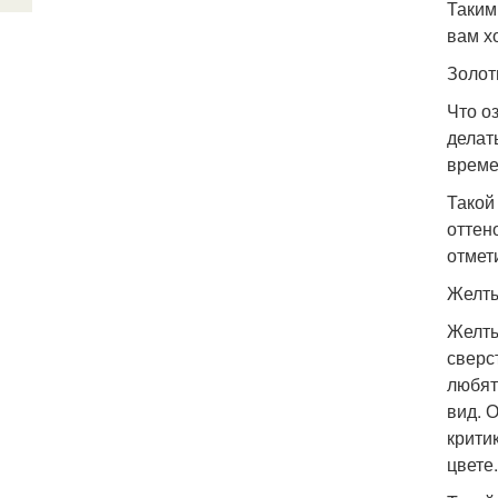
Таким
вам х
Золот
Что о
делат
време
Такой
оттен
отмет
Желты
Желты
сверс
любят
вид. 
крити
цвете.