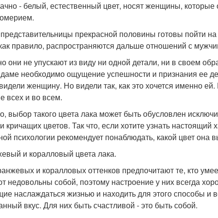
ачно - белый, естественный цвет, носят женщины, которые 
омерием.
 представительницы прекрасной половины готовы пойти на 
 как правило, распространяются дальше отношений с мужчи
о они не упускают из виду ни одной детали, ни в своем обра
 даме необходимо ощущение успешности и признания ее дел
 видели женщину. Но видели так, как это хочется именно ей
е всех и во всем.
о, выбор такого цвета лака может быть обусловлен исключит
 и кричащих цветов. Так что, если хотите узнать настоящи
ной психологии рекомендует понаблюдать, какой цвет она в
евый и коралловый цвета лака.
ранжевых и коралловых оттенков предпочитают те, кто умее
т недовольны собой, поэтому настроение у них всегда хор
ие наслаждаться жизнью и находить для этого способы и в
анный вкус. Для них быть счастливой - это быть собой.