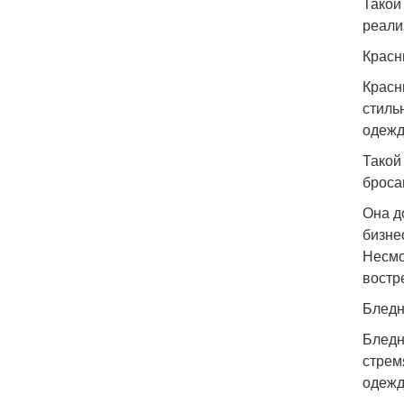
Такой
реали
Красн
Красн
стиль
одежд
Такой
броса
Она д
бизне
Несмо
востр
Бледн
Бледн
стрем
одежд