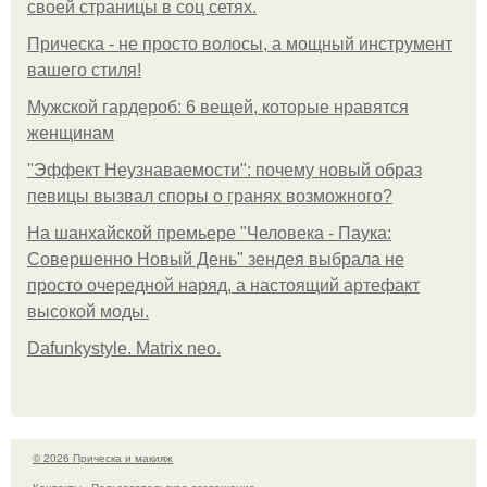
своей страницы в соц сетях.
Прическа - не просто волосы, а мощный инструмент
вашего стиля!
Мужской гардероб: 6 вещей, которые нравятся
женщинам
"Эффект Неузнаваемости": почему новый образ
певицы вызвал споры о гранях возможного?
На шанхайской премьере "Человека - Паука:
Совершенно Новый День" зендея выбрала не
просто очередной наряд, а настоящий артефакт
высокой моды.
Dafunkystyle. Matrix neo.
© 2026 Прическа и макияж
Контакты
Пользовательское соглашение