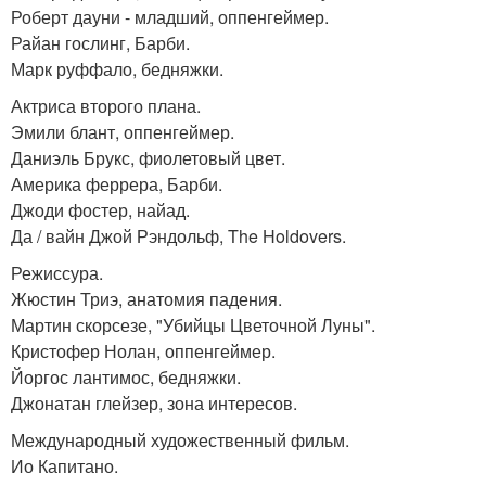
Роберт дауни - младший, оппенгеймер.
Райан гослинг, Барби.
Марк руффало, бедняжки.
Актриса второго плана.
Эмили блант, оппенгеймер.
Даниэль Брукс, фиолетовый цвет.
Америка феррера, Барби.
Джоди фостер, найад.
Да / вайн Джой Рэндольф, The Holdovers.
Режиссура.
Жюстин Триэ, анатомия падения.
Мартин скорсезе, "Убийцы Цветочной Луны".
Кристофер Нолан, оппенгеймер.
Йоргос лантимос, бедняжки.
Джонатан глейзер, зона интересов.
Международный художественный фильм.
Ио Капитано.