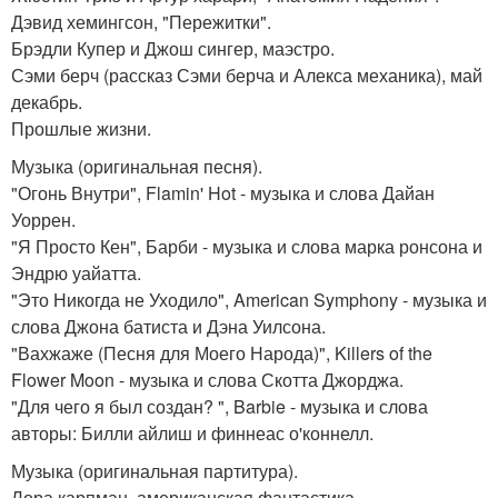
Дэвид хемингсон, "Пережитки".
Брэдли Купер и Джош сингер, маэстро.
Сэми берч (рассказ Сэми берча и Алекса механика), май
декабрь.
Прошлые жизни.
Музыка (оригинальная песня).
"Огонь Внутри", Flamin' Hot - музыка и слова Дайан
Уоррен.
"Я Просто Кен", Барби - музыка и слова марка ронсона и
Эндрю уайатта.
"Это Никогда не Уходило", American Symphony - музыка и
слова Джона батиста и Дэна Уилсона.
"Вахжаже (Песня для Моего Народа)", Killers of the
Flower Moon - музыка и слова Скотта Джорджа.
"Для чего я был создан? ", Barbie - музыка и слова
авторы: Билли айлиш и финнеас о'коннелл.
Музыка (оригинальная партитура).
Лора карпман, американская фантастика.