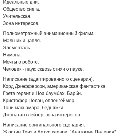
Идеальные дни.
Общество снега.
Учительская.
Зона интересов.
Полнометражный анимационный фильм.
Мальчик и цапля.
Элементаль.
Нимона.
Мечты о роботе.
Человек - паук: сквозь стихи о пауке.
Написание (адаптированного сценария).
Корд Джефферсон, американская фантастика.
Грета гервиг и Ноа баумбах, Барби.
Кристофер Нолан, оппенгеймер.
Тони макнамара, бедняжки.
Джонатан глейзер, зона интересов.
Написание оригинального сценария.
Жюстин Триэ и Артур харари, "Анатомия Падения".