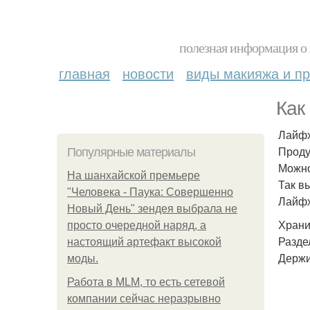
полезная информация о 
главная
новости
виды макияжа и пр
Как
Лайфх
Проду
Популярные материалы
Можно
На шанхайской премьере
Так в
"Человека - Паука: Совершенно
Лайфх
Новый День" зендея выбрала не
Храни
просто очередной наряд, а
Раздел
настоящий артефакт высокой
Держи
моды.
Работа в MLM, то есть сетевой
компании сейчас неразрывно