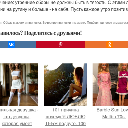
чение: утренние сборы не должны быть в тягость. С этими
ни на рутину и больше - на себя. Пусть каждое утро позити
и:
Образ макияж и прическа
,
Вечерние прически и макияж
,
Подбор причесок и макияжа
авилось? Поделитесь с друзьями!
тильная девушка -
101 причина
Barbie Sun Lov
это девушка,
почему Я ЛЮБЛЮ
Malibu 70s.
которая умеет
ТЕБЯ подруге. 100