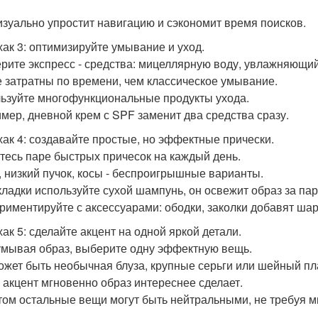
изуально упростит навигацию и сэкономит время поисков.
ак 3: оптимизируйте умывание и уход.
рите экспресс - средства: мицеллярную воду, увлажняющий 
 затратны по времени, чем классическое умывание.
ьзуйте многофункциональные продукты ухода.
мер, дневной крем с SPF заменит два средства сразу.
ак 4: создавайте простые, но эффектные прически.
тесь паре быстрых причесок на каждый день.
, низкий пучок, косы - беспроигрышные варианты.
кладки используйте сухой шампунь, он освежит образ за пар
риментируйте с аксессуарами: ободки, заколки добавят ша
ак 5: сделайте акцент на одной яркой детали.
мывая образ, выберите одну эффектную вещь.
ожет быть необычная блуза, крупные серьги или шейный пл
 акцент мгновенно образ интереснее сделает.
том остальные вещи могут быть нейтральными, не требуя м