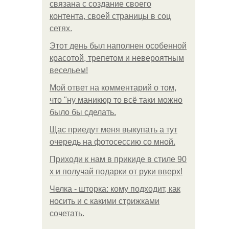
связана с создание своего
контента, своей страницы в соц
сетях.
Этот день был наполнен особенной
красотой, трепетом и невероятным
весельем!
Мой ответ на комментарий о том,
что "ну маникюр то всё таки можно
было бы сделать.
Щас приедут меня выкупать а тут
очередь на фотосессию со мной.
Приходи к нам в прикиде в стиле 90
х и получай подарки от руки вверх!
Челка - шторка: кому подходит, как
носить и с какими стрижками
сочетать.