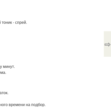
тоник - спрей.
⇨
у минут.
рма.
аток.
ного времени на подбор.