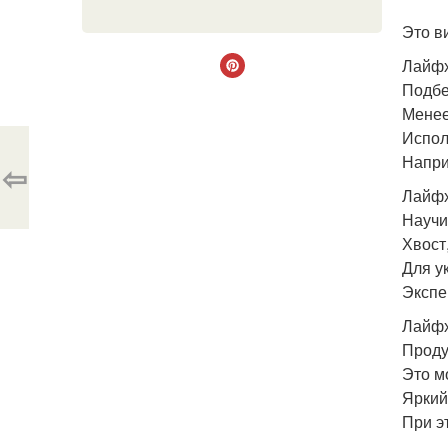
Это в
Лайфх
Подбе
Менее
Испол
Напри
⇦
Лайфх
Научи
Хвост
Для у
Экспе
Лайфх
Проду
Это м
Яркий
При э