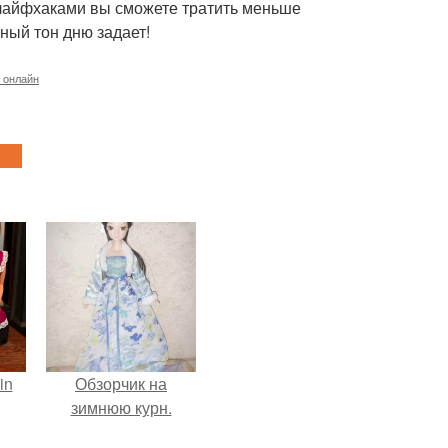
 лайфхаками вы сможете тратить меньше
вный тон дню задает!
 онлайн
in
Обзорчик на
зимнюю курн.