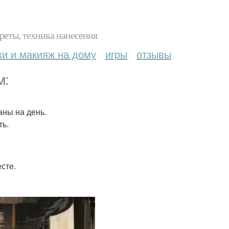
реты, техника нанесения
ки и макияж на дому
игры
отзывы
м:
аны на день.
ть.
сте.