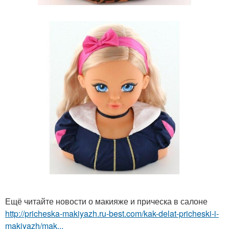
Ещё читайте новости о макияже и прическа в салоне
http://pricheska-makiyazh.ru-best.com/kak-delat-pricheski-i-
makiyazh/mak...