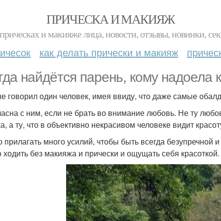
ПРИЧЕСКА И МАКИЯЖ
прическах и макияже лица, новости, отзывы, новинки, сек
ичесок
как делать прически и макияж
причес
гда найдётся парень, кому надоела 
не говорил один человек, имея ввиду, что даже самые оба
ласна с ним, если не брать во внимание любовь. Не ту любов
а, а ту, что в объективно некрасивом человеке видит красот
 прилагать много усилий, чтобы быть всегда безупречной и
 ходить без макияжа и прически и ощущать себя красоткой.