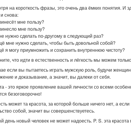
тря на короткость фразы, это очень два ёмких понятия. И з
 и снова:
ринесёт мне пользу?
ринесло мне пользу?
не нужно сделать по-другому в следующий раз?
щё мне нужно сделать, чтобы быть довольной собой?
щё я могу приумножить и сохранить внутреннюю чистоту?
ните, что идти в естественность и лёгкость мы можем толь
чае если вы пытаетесь играть мужскую роль, будучи женщино
жение и доказывание, а значит, вы далеки от себя.
та - это яркое проявление вашей личности со всеми особен
тся безоговорочно!
сть может та красота, за которой больше ничего нет, а если
ьство собой, значит вы совершенствуетесь.
й день новый человек не может надоесть. P. S. эта красота 