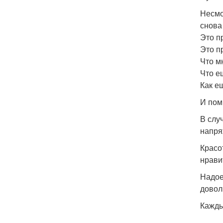
Несмо
снова
Это п
Это п
Что м
Что е
Как е
И пом
В слу
напря
Красо
нрави
Надое
довол
Кажды