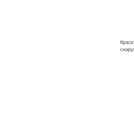
Красо
снару