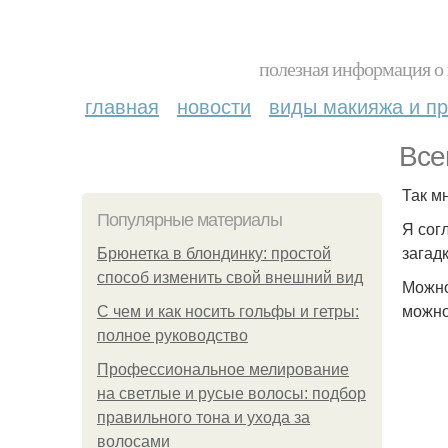
полезная информация о 
главная
новости
виды макияжа и пр
Все
Так м
Популярные материалы
Я сог
загадк
Брюнетка в блондинку: простой
способ изменить свой внешний вид
Можно
можно
С чем и как носить гольфы и гетры:
полное руководство
Профессиональное мелирование
на светлые и русые волосы: подбор
правильного тона и ухода за
волосами