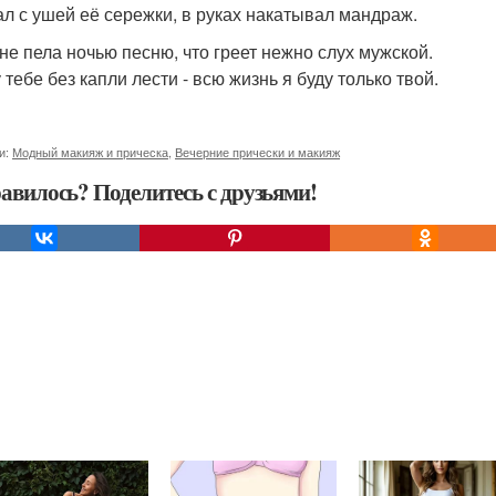
л с ушей её сережки, в руках накатывал мандраж.
не пела ночью песню, что греет нежно слух мужской.
тебе без капли лести - всю жизнь я буду только твой.
и:
Модный макияж и прическа
,
Вечерние прически и макияж
авилось? Поделитесь с друзьями!