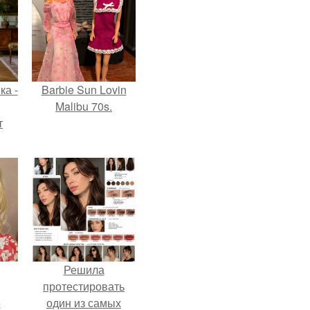
ка -
Barbie Sun Lovin
Malibu 70s.
т
о и
бои
Решила
протестировать
ё
один из самых