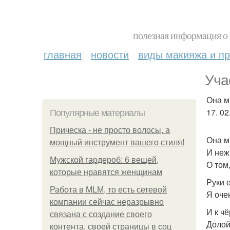
полезная информация о 
главная
новости
виды макияжа и пр
Уча
Она м
17. 02
Популярные материалы
Прическа - не просто волосы, а
Она м
мощный инструмент вашего стиля!
И неж
Мужской гардероб: 6 вещей,
О том
которые нравятся женщинам
Руки е
Работа в MLM, то есть сетевой
Я оче
компании сейчас неразрывно
И к ч
связана с создание своего
Долой
контента, своей страницы в соц