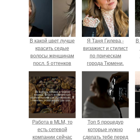
В какой цвет лучше
Я Таня Гилева -
В
красить седые
визажист и стилист
волосы женщинам
по прическам
посл. 5 оттенков
города Тюмени.
волос для
закрашивания
седины, которые
молодят
Работа в MLM, то
Топ 5 процедур
есть сетевой
которые нужно
м
компании сейчас
сделать тебе перед