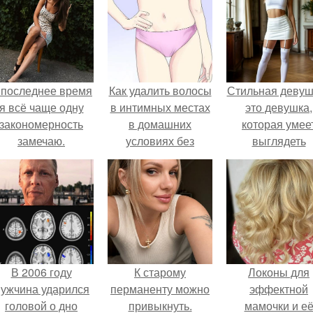
 последнее время
Как удалить волосы
Стильная девуш
я всё чаще одну
в интимных местах
это девушка,
закономерность
в домашних
которая умее
замечаю.
условиях без
выглядеть
раздражения. Как
привлекательн
удалить волосы в
элегантно в лю
зоне бикини
ситуации.
В 2006 году
К старому
Локоны для
ужчина ударился
перманенту можно
эффектной
головой о дно
привыкнуть.
мамочки и е