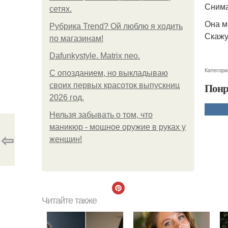
Снима
сетях.
Она м
Рубрика Trend? Ой люблю я ходить
Скажу 
по магазинам!
Dafunkystyle. Matrix neo.
Категори
С опозданием, но выкладываю
Понр
своих первых красоток выпускниц
2026 год.
Нельзя забывать о том, что
маникюр - мощное оружие в руках у
⇦
женщин!
Читайте также