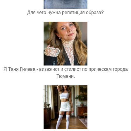
Для чего нужна репетиция образа?
Я Таня Гилева - визажист и стилист по прическам города
Тюмени.