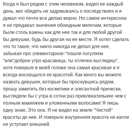
Когда я был рядом с этим человеком, видел ее каждый
день, мог обидеть не задумываясь о последствиях и я
думал что почти все делаю верно. Но самое интересное
я не предавал значения обоюдным мелочам, которые
были столь важны как для нее так и для любой другой
бы девушки, будь бы другая на ее месте. Я хотел сделать
что то такое, что никто никогда не делал для нее,
забывая про элементарное-"пошли погуляем
"или"доброе утро красавица, ты отлично выглядиш",
хотя поверьте в моей голове она самая красивая и я
всегда восхещался ее красотой. Как много вы можете
назвать девушек, которые бы проснувшись рядом,
прошу заметить без косметики и элегантной прически,
выглядели бы с утра в сотни раз привлекательнее чем с
полным макияжем и уложенными волосами! Я лишь
одну знаю. Это она. Я не видел на земле "Чистой"
красоты до нее. И поверьте внутренняя красота не капли
не уступает внешней.