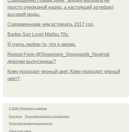
Совершенно Новый День" зендея выбрала не
просто очередной наряд, а настоящий артефакт
высокой моды.
Современнаяв чем встречать 2017 год.
Barbie Sun Lovin Malibu 70s.
Я очень люблю то, что я делаю.
Repost From @Showroom_Shopogolik_Noginsk
девочки выпускницы?
Кому подходит черный цвет. Кому подходит чёрный
цвет?
© 2026 Прическа и макияж
Контакты
Пользовательское соглашение
Политика конфидециальности
Обратная связь