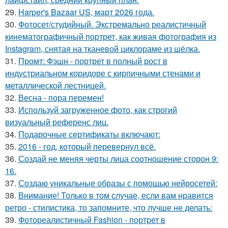
29.
Harper's Bazaar US, март 2026 года.
30.
Фотосет/студийный. Экстремально реалистичный
кинематографичный портрет, как живая фотография из
Instagram, снятая на тканевой циклораме из шёлка.
31.
Промт: Фэшн - портрет в полный рост в
индустриальном коридоре с кирпичными стенами и
металлической лестницей.
32.
Весна - пора перемен!
33.
Используй загруженное фото, как строгий
визуальный референс лиц.
34.
Подарочные сертификаты включают:
35.
2016 - год, который перевернул всё.
36.
Создай не меняя черты лица соотношение сторон 9:
16.
37.
Создаю уникальные образы с помощью нейросетей:
38.
Внимание! Только в том случае, если вам нравится
ретро - стилистика, то запомните, что лучше не делать:
39.
Фотореалистичный Fashion - портрет в