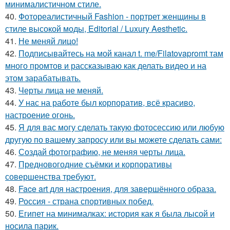
минималистичном стиле.
40.
Фотореалистичный Fashion - портрет женщины в
стиле высокой моды, Editorial / Luxury Aesthetic.
41.
Не меняй лицо!
42.
Подписывайтесь на мой канал t. me/Filatovapromt там
много промтов и рассказываю как делать видео и на
этом зарабатывать.
43.
Черты лица не меняй.
44.
У нас на работе был корпоратив, всё красиво,
настроение огонь.
45.
Я для вас могу сделать такую фотосессию или любую
другую по вашему запросу или вы можете сделать сами:
46.
Создай фотографию, не меняя черты лица.
47.
Предновогодние съёмки и корпоративы
совершенства требуют.
48.
Face art для настроения, для завершённого образа.
49.
Россия - страна спортивных побед.
50.
Египет на минималках: история как я была лысой и
носила парик.