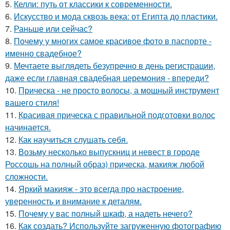
5.
Келли: путь от классики к современности.
6.
Искусство и мода сквозь века: от Египта до пластики.
7.
Раньше или сейчас?
8.
Почему у многих самое красивое фото в паспорте -
именно свадебное?
9.
Мечтаете выглядеть безупречно в день регистрации,
даже если главная свадебная церемония - впереди?
10.
Прическа - не просто волосы, а мощный инструмент
вашего стиля!
11.
Красивая прическа с правильной подготовки волос
начинается.
12.
Как научиться слушать себя.
13.
Возьму несколько выпускниц и невест в городе
Россошь на полный образ) прическа, макияж любой
сложности.
14.
Яркий макияж - это всегда про настроение,
уверенность и внимание к деталям.
15.
Почему у вас полный шкаф, а надеть нечего?
16.
Как создать? Используйте загруженную фотографию