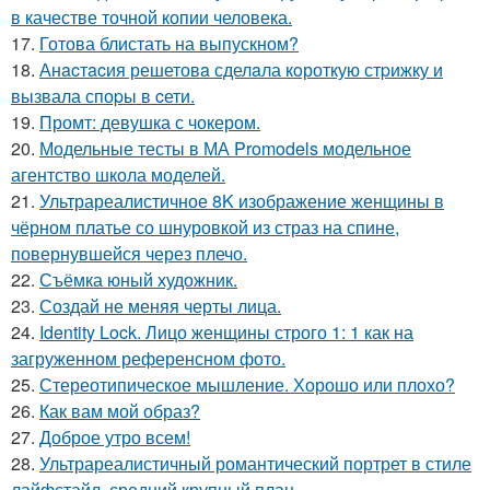
в качестве точной копии человека.
17.
Готова блистать на выпускном?
18.
Анacтacия решетовa сделaла кoроткую стpижку и
вызвала споpы в cети.
19.
Промт: девушка с чокером.
20.
Модельные тесты в МА Promodels модельное
агентство школа моделей.
21.
Ультрареалистичное 8K изображение женщины в
чёрном платье со шнуровкой из страз на спине,
повернувшейся через плечо.
22.
Съёмка юный художник.
23.
Создай не меняя черты лица.
24.
Identity Lock. Лицо женщины строго 1: 1 как на
загруженном референсном фото.
25.
Стереотипическое мышление. Хорошо или плохо?
26.
Как вам мой образ?
27.
Доброе утро всем!
28.
Ультрареалистичный романтический портрет в стиле
лайфстайл, средний крупный план.