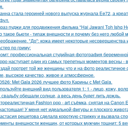
я.
анна стала героиней нового выпуска журнала Ee72, а кре
фул.
раз пуджи для продвижения фильма "Hai Jawani Toh Ishq Ho
о такое бьюти - типаж внешности и почему без него любой 
еображение. "До": кожа имеет некоторые несовершенства 
стер по гриму:
омт: профессиональная студийная фотография беременной
оро наступает один из самых трепетных моментов весны - 
здай портрет той же женщины что и на фото реалистичное ф
е, высокое качество, живое и атмосферное.
0526: Met Gala 2026 лучшее фото Карины с Met Gala.
пользуйте внешний вид пользователя 1: 1 - лицо, кожу, вол
 свадьбу обещали солнце, а весь день будет лить дождь.
тореалистичная Fashion pop - art съёмка, снятая на Canon E
настоящая! У меня нет идеальной фигуры и плоского живота
астасия решетова сдeлалa короткую стрижку и вызвaла спo
менты внешности женщин, от которых мужчин тошнит: 5 ве