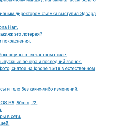
ативным директором съемки выступил Эдвард
na Hai".
макияж это лотерея?
и покраснения.
 женщины в элегантном стиле.
выпускные вечера и последний звонок.
ото, снятое на Iphone 15/16 в естественном
осы и тело без каких-либо изменений.
OS R5, 50mm, f/2.
.
ры в сети.
щей.