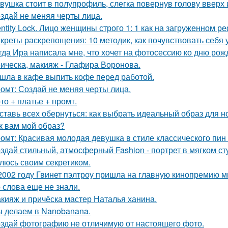
вушка стоит в полупрофиль, слегка повернув голову вверх 
здай не меняя черты лица.
entity Lock. Лицо женщины строго 1: 1 как на загруженном 
креты раскрепощения: 10 методик, как почувствовать себя 
гда Ира написала мне, что хочет на фотосессию ко дню рож
ическа, макияж - Глафира Воронова.
шла в кафе выпить кофе перед работой.
омт: Создай не меняя черты лица.
то + платье + промт.
ставь всех обернуться: как выбрать идеальный образ для н
к вам мой образ?
омт: Красивая молодая девушка в стиле классического пин -а
здай стильный, атмосферный Fashion - портрет в мягком ст
люсь своим секретиком.
2002 году Гвинет пэлтроу пришла на главную кинопремию мир
о слова еще не знали.
кияж и причёска мастер Наталья ханина.
 делаем в Nanobanana.
здай фотографию не отличимую от настоящего фото.