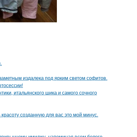
.
 заметным издалека под ярким светом софитов.
отосессии!
нтики, итальянского шика и самого сочного
 красоту созданную для вас это мой минус.
 привычному имиджу, напоминая всем белого