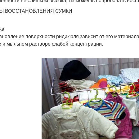
енности не слишком высока, ты можешь попробовать восст
Ы ВОССТАНОВЛЕНИЯ СУМКИ
ка
ановление поверхности ридикюля зависит от его материал
е и мыльном растворе слабой концентрации.