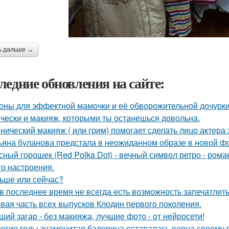
ь дальше →
ледние обновления на сайте:
оны для эффектной мамочки и её обворожительной дочурки
чески и макияж, которыми ты останешься довольна.
нический макияж ( или грим) помогает сделать лицо актера
ьяна буланова предстала в неожиданном образе в новой ф
сный горошек (Red Polka Dot) - вечный символ ретро - рома
го настроения.
ьше или сейчас?
 в последнее время не всегда есть возможность запечатлить
вая часть всех выпусков Клодин первого поколения.
ший загар - без макияжа, лучшие фото - от нейросети!
огие годы знаменитая балерина оставалась верна своему