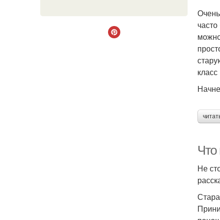
Очень
часто
можно
прост
стару
класс 
Начне
читат
Что 
Не ст
расск
Стара
Прини