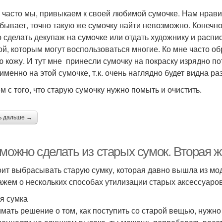
 часто мы, привыкаем к своей любимой сумочке. Нам нравитс
 бывает, точно такую же сумочку найти невозможно. Конечн
 сделать декупаж на сумочке или отдать художнику и распис
ой, которым могут воспользоваться многие. Ко мне часто о
ю кожу. И тут мне принесли сумочку на покраску изрядно по
именно на этой сумочке, т.к. очень наглядно будет видна ра
м с того, что старую сумочку нужно помыть и очистить.
ь дальше →
можно сделать из старых сумок. Вторая 
оит выбрасывать старую сумку, которая давно вышла из мод
ажем о нескольких способах утилизации старых аксессуаров
я сумка
мать решение о том, как поступить со старой вещью, нужно 