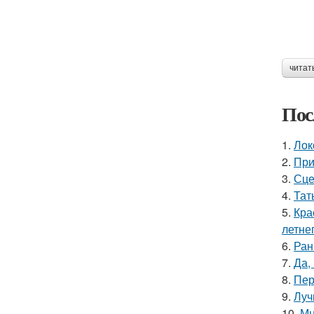
читат
Пос
1.
Лок
2.
При
3.
Сце
4.
Тат
5.
Кра
летне
6.
Ран
7.
Да,
8.
Пер
9.
Луч
10.
Мн