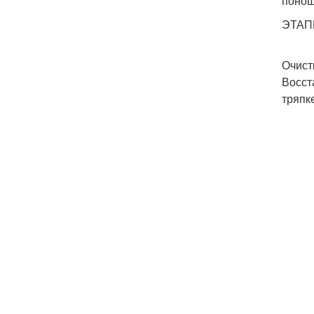
понош
ЭТАП
Очист
Восст
тряпк