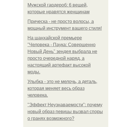
Мужской гардероб: 6 вещей,
которые нравятся женщинам
Прическа - не просто волосы, а
мощный инструмент вашего стиля!
На шанхайской премьере
"Человека - Паука: Совершенно
Новый День" зендея выбрала не
просто очередной наряд, а
настоящий артефакт высокой
моды.
Улыбка - это не мелочь, а деталь,
которая меняет весь образ
человека.
"Эффект Неузнаваемости": почему
новый образ певицы вызвал споры
о гранях возможного?