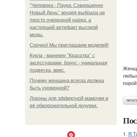
"Человека - Паука: Совершенно
Новый День" зендея выбрала не
просто очередной наряд, а
настоящий артефакт высокой
моды.
Срочно! Мы приглашаем моделей!
Кукла - манекен "Красотка" с
аксессуарами, бонус - уникальная
Женщи
подвеска, микс.
любых
Почему женщина всегда должна
порой
быть ухоженной?
Локоны для эффектной мамочки и
читат
её обворожительной дочурки.
Пос
1.
Я Т