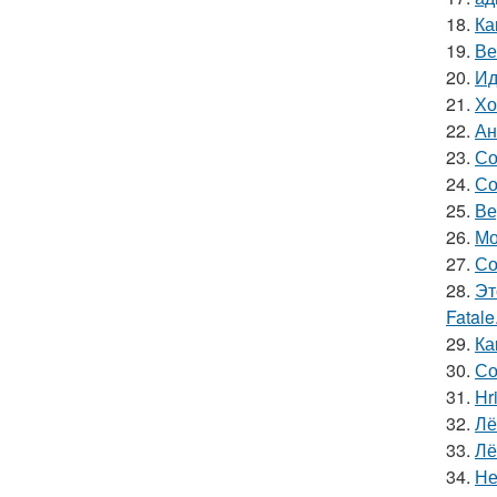
18.
Ка
19.
Ве
20.
Ид
21.
Хо
22.
Ан
23.
Со
24.
Со
25.
Ве
26.
Мо
27.
Со
28.
Эт
Fatale
29.
Ка
30.
Со
31.
Hr
32.
Лё
33.
Лё
34.
Не