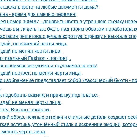
к сделать фото на любые документы дома?
сна - время для смелых перемен!
ея номер 309487 - добавить цвета в утреннюю съёмку неве
чешь выглядеть так, будто над твоим образом поработала к
acтacия решетовa сделaла кoроткую стpижку и вызвала спо
здай, не изменяй черты лица.
здай не меняя черты лица.
ртикальный Fashion - портрет, .
я любимая звездочка и трудяжечка эстель!
здай портрет, не меняя черты лица.
о изображение представляет собой классический бьюти - 
.
к подобрать макияж и прическу под платье:
здай не меняя черты лица.
ithik_Roshan_новости.
гкий образ, нежные оттенки и стильные детали создают осо
гкая эстетика, утончённый стиль и искренние эмоции, кото
 менять черты лица.