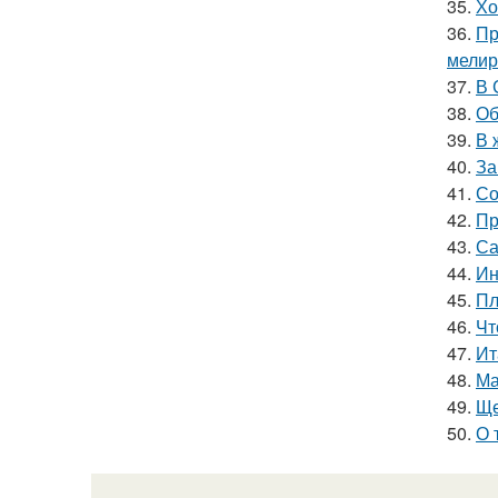
35.
Хо
36.
Пр
мелир
37.
В 
38.
Об
39.
В 
40.
За
41.
Со
42.
Пр
43.
Са
44.
Ин
45.
Пл
46.
Чт
47.
Ит
48.
Ма
49.
Ще
50.
О 