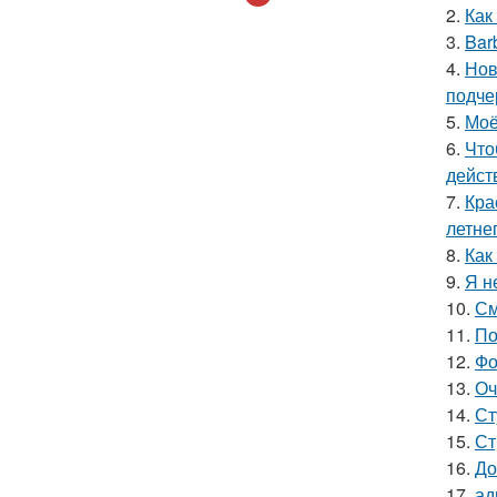
2.
Как
3.
Bar
4.
Нов
подче
5.
Моё
6.
Что
дейст
7.
Кра
летне
8.
Как
9.
Я н
10.
См
11.
По
12.
Фо
13.
Оч
14.
Ст
15.
Ст
16.
До
17.
ад