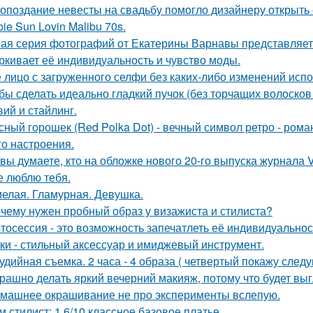
 опоздание невесты на свадьбу помогло дизайнеру открыть 
bie Sun Lovin Malibu 70s.
ая серия фотографий от Екатерины Варнавы представляет 
ркивает её индивидуальность и чувство моды.
 лицо с загруженного селфи без каких-либо изменений испо
бы сделать идеально гладкий пучок (без торчащих волосков
вий и стайлинг.
сный горошек (Red Polka Dot) - вечный символ ретро - рома
го настроения.
 вы думаете, кто на обложке нового 20-го выпуска журнала 
е люблю тебя.
елая. Гламурная. Девушка.
чему нужен пробный образ у визажиста и стилиста?
тосессия - это возможность запечатлеть её индивидуальнос
ки - стильный аксессуар и имиджевый инструмент.
удийная съемка. 2 часа - 4 образа ( четвертый покажу след
рашно делать яркий вечерний макияж, потому что будет выг
машнее окрашивание не про эксперименты вслепую.
м стилист: 1 6/10 классное базовое платье.