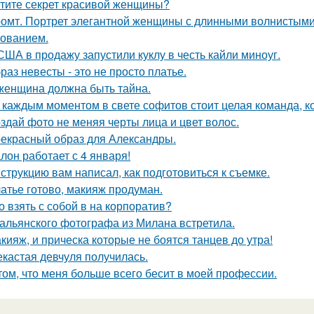
тите секрет красивой женщины?
омт. Портрет элегантной женщины с длинными волнистыми 
ованием.
США в продажу запустили куклу в честь кайли миноуг.
раз невесты - это не просто платье.
женщина должна быть тайна.
 каждым моментом в свете софитов стоит целая команда, ко
здай фото не меняя черты лица и цвет волос.
екрасный образ для Александры.
лон работает с 4 января!
струкцию вам написал, как подготовиться к съемке.
атье готово, макияж продуман.
о взять с собой в на корпоратив?
альянского фотографа из Милана встретила.
кияж, и прическа которые не боятся танцев до утра!
кастая девчуля получилась.
том, что меня больше всего бесит в моей профессии.