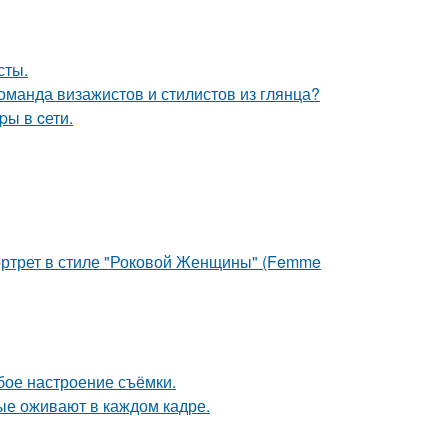
сты.
оманда визажистов и стилистов из глянца?
pы в cети.
портрет в стиле "Роковой Женщины" (Femme
бое настроение съёмки.
рые оживают в каждом кадре.