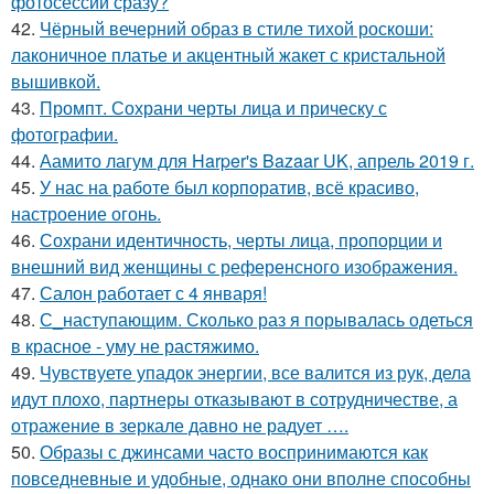
фотосессий сразу?
42.
Чёрный вечерний образ в стиле тихой роскоши:
лаконичное платье и акцентный жакет с кристальной
вышивкой.
43.
Промпт. Сохрани черты лица и прическу с
фотографии.
44.
Аамито лагум для Harper's Bazaar UK, апрель 2019 г.
45.
У нас на работе был корпоратив, всё красиво,
настроение огонь.
46.
Сохрани идентичность, черты лица, пропорции и
внешний вид женщины с референсного изображения.
47.
Салон работает с 4 января!
48.
С_наступающим. Сколько раз я порывалась одеться
в красное - уму не растяжимо.
49.
Чувствуете упадок энергии, все валится из рук, дела
идут плохо, партнеры отказывают в сотрудничестве, а
отражение в зеркале давно не радует ….
50.
Образы с джинсами часто воспринимаются как
повседневные и удобные, однако они вполне способны