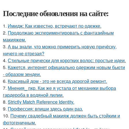
Последние обновления на сайте:
1.
Имидж: Как известно, встречают по одежке.
2.
Продолжаю экспериментировать с фантазийным
макияжем.
3.
А вы знали, что можно примерить новую причёску,
ничего не отрезая?
4.
Стильные прически для коротких волос: простые идеи.
5.
Кажется, интернет официально одержим новым бьюти
- образом зендеи.
6.
Красивый дом - это не всегда дорогой ремонт.
7.
Мнения_ пкр. Как же я устала от механики выбора
гардероба в водяной лилии.
8.
Strictly Match Reference Identity.
9.
Профессия: впиши здесь один раз.
10.
Почему свадебный макияж должен быть стойким и
фотогеничным.