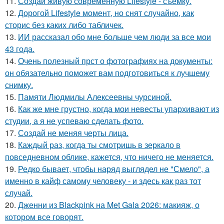
11.
Создай живую современную Lifestyle - съёмку.
12.
Дорогой Lifestyle момент, но снят случайно, как
сторис без каких либо табличек.
13.
ИИ рассказал обо мне больше чем люди за все мои
43 года.
14.
Очень полезный прст о фотографиях на документы:
он обязательно поможет вам подготовиться к лучшему
снимку.
15.
Памяти Людмилы Алексеевны чурсиной.
16.
Как же мне грустно, когда мои невесты упархивают из
студии, а я не успеваю сделать фото.
17.
Создай не меняя черты лица.
18.
Каждый раз, когда ты смотришь в зеркало в
повседневном облике, кажется, что ничего не меняется.
19.
Редко бывает, чтобы наряд выглядел не "Смело", а
именно в кайф самому человеку - и здесь как раз тот
случай.
20.
Дженни из Blackpink на Met Gala 2026: макияж, о
котором все говорят.