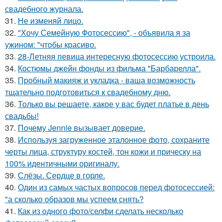
свадебного журнала.
31.
Не изменяй лицо.
32.
"Хочу Семейную Фотосессию", - объявила я за
ужином: "чтобы красиво.
33.
28-Летняя певица интересную фотосессию устроила.
34.
Костюмы джейн фонды из фильма "Барбарелла".
35.
Пробный макияж и укладка - ваша возможность
тщательно подготовиться к свадебному дню.
36.
Только вы решаете, какое у вас будет платье в день
свадьбы!
37.
Почему Jennie вызывает доверие.
38.
Используя загруженное эталонное фото, сохраните
черты лица, структуру костей, тон кожи и прическу на
100% идентичными оригиналу.
39.
Слёзы. Сердце в горле.
40.
Один из самых частых вопросов перед фотосессией:
"а сколько образов мы успеем снять?
41.
Как из одного фото/селфи сделать несколько