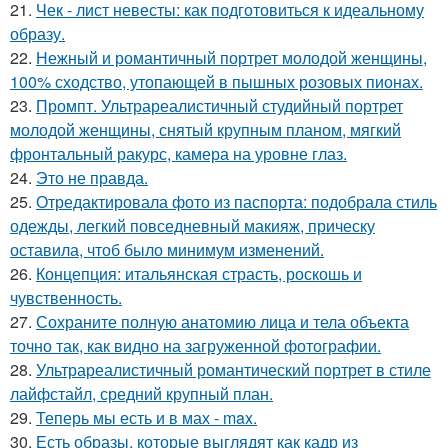
21.
Чек - лист невесты: как подготовиться к идеальному
образу.
22.
Нежный и романтичный портрет молодой женщины,
100% сходство, утопающей в пышных розовых пионах.
23.
Промпт. Ультрареалистичный студийный портрет
молодой женщины, снятый крупным планом, мягкий
фронтальный ракурс, камера на уровне глаз.
24.
Это не правда.
25.
Отредактировала фото из паспорта: подобрала стиль
одежды, легкий повседневный макияж, прическу
оставила, чтоб было минимум изменений.
26.
Концепция: итальянская страсть, роскошь и
чувственность.
27.
Сохраните полную анатомию лица и тела объекта
точно так, как видно на загруженной фотографии.
28.
Ультрареалистичный романтический портрет в стиле
лайфстайл, средний крупный план.
29.
Теперь мы есть и в мах - max.
30.
Есть образы, которые выглядят как кадр из