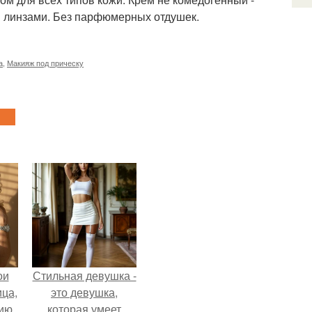
и линзами. Без парфюмерных отдушек.
а
,
Макияж под прическу
ои
Стильная девушка -
ца,
это девушка,
нию
которая умеет