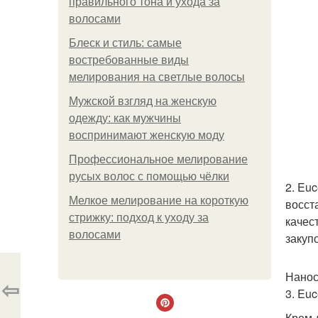
правильного тона и ухода за
волосами
Блеск и стиль: самые
востребованные виды
мелирования на светлые волосы
Мужской взгляд на женскую
одежду: как мужчины
воспринимают женскую моду
Профессиональное мелирование
русых волос с помощью чёлки
2. Eu
Мелкое мелирование на короткую
восст
стрижку: подход к уходу за
качес
волосами
закуп
Нанос
⇦
3. Eu
Крем 