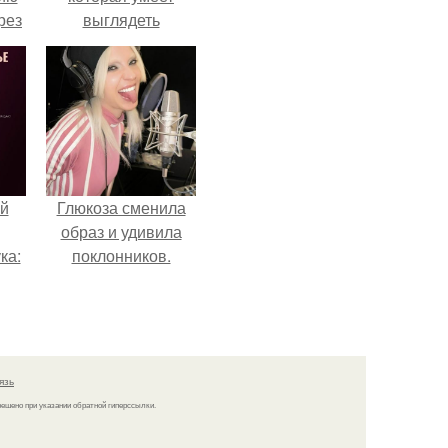
рез
выглядеть
привлекательно и
элегантно в любои
ситуации.
й
Глюкоза сменила
образ и удивила
ка:
поклонников.
 не
ной
ящий
язь
кой
решено при указании обратной гиперссылки.