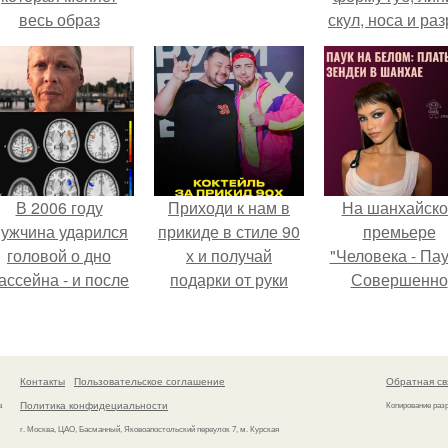
весь образ
скул, носа и раз
человека.
глаз.
В 2006 году
Приходи к нам в
На шанхайско
ужчина ударился
прикиде в стиле 90
премьере
головой о дно
х и получай
"Человека - Пау
ассейна - и после
подарки от руки
Совершенно
этого его жизнь
вверх!
Новый День"
зменилась самым
зендея выбрала
транным образом.
просто очеред
наряд, а насто
Контакты
Пользовательское соглашение
Обратная св
артефакт высо
Политика конфидециальности
а
Копирование раз
моды.
г. Москва, ЦАО, Басманный, Яковоапостольский переулок 7, м. Курская