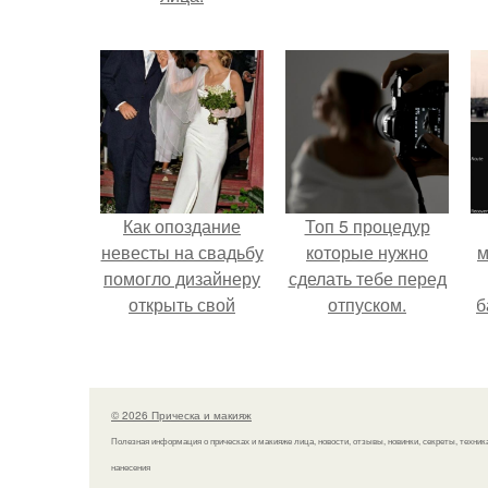
Как опоздание
Топ 5 процедур
невесты на свадьбу
которые нужно
м
помогло дизайнеру
сделать тебе перед
открыть свой
отпуском.
б
бренд.
и
с
© 2026 Прическа и макияж
Полезная информация о прическах и макияже лица, новости, отзывы, новинки, секреты, техник
нанесения