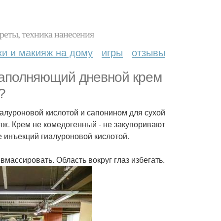
реты, техника нанесения
ки и макияж на дому
игры
отзывы
й заполняющий дневной крем
?
иалуроновой кислотой и сапонином для сухой
ж. Крем не комедогенный - не закупоривают
е инъекций гиалуроновой кислотой.
вмассировать. Область вокруг глаз избегать.