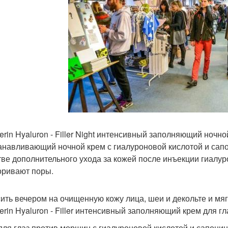
cerin Hyaluron - Filler Night интенсивный заполняющий ночн
анавливающий ночной крем с гиалуроновой кислотой и сапо
тве дополнительного ухода за кожей после инъекции гиалур
оривают поры.
ить вечером на очищенную кожу лица, шеи и декольте и мягк
cerin Hyaluron - Filler интенсивный заполняющий крем для г
для глаз против морщин с гиалуроновой кислотой и сапонин