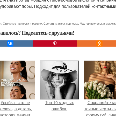
купоривают поры. Подходит для пользователей контактным
и:
Стильные прически и макияж
,
Сделать макияж прическу
,
Мастер причесок и макияж
авилось? Поделитесь с друзьями!
Улыбка - это не
Топ 10 модных
Сохраняйте м
мелочь, а деталь,
ошибок.
точные черты ли
которая меняет
форму губ, ли