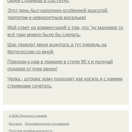
своей страницы в соц сетях.
Этот день был наполнен особенной красотой,
трепетом и невероятным весельем!
Мой ответ на комментарий о том, что "ну маникюр то
всё таки можно было бы сделать.
Щас приедут меня выкупать а тут очередь на
фотосессию со мной.
Приходи к нам в прикиде в стиле 90 х и получай
подарки от руки вверх!
Челка - шторка: кому подходит, как носить и с какими
стрижками сочетать.
© 2026 Прическа и макияж
Контакты
Пользовательское соглашение
Политика конфидециальности