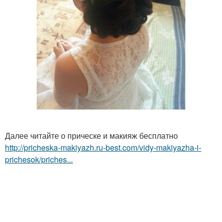
Далее читайте о прическе и макияж бесплатно
http://pricheska-makiyazh.ru-best.com/vidy-makiyazha-i-
prichesok/priches...