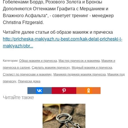
Гобеленами Бордо, Розового Золота и Бронзы
Дополняются Оттенками Графита с Мерцанием и
Влажного Асфальта", - советует тренинг - менеджер
Christina Fitzgerald.
Читайте далее статьи об образе макияж и прическа
http://pricheska-makiyazh.ru-best.com/kak-delat-pricheski-i-
makiyazh/obr...
Категории:
Образ макияж и прическа
,
Мастер причесок и макияжа
,
Макияж и
прическа в салоне
,
Сделать макияж прическу
,
Модный макияж и прическа
,
Стилист по прическам и макияжу
,
Маникюр педикюр макияж прическа
,
Макияж под
прическу
,
Прически дома
Читайте также