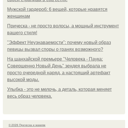
Мужской гардероб: 6 вещей, которые нравятся
женщинам
Прическа - не просто волосы, а мощный инструмент
вашего стиля!
"Эффект Неузнаваемости": почему новый образ
певицы вызвал споры о гранях возможного?
На шанхайской премьере "Человека - Паука:
Совершенно Новый День" зендея выбрала не
просто очередной наряд, а настоящий артефакт
высокой моды.
Улыбка - это не мелочь, а деталь, которая меняет
весь образ человека.
© 2026 Прическа и макияж