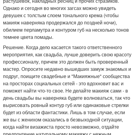
растушевок, накладных ресниц и прочих стразиков.
Однако и сегодня во многих загсах можно увидеть
девушек с толстым слоем тонального крема (чтобы
макияж наверняка продержался до поздней ночи),
обилием перламутра и контуром губ на несколько тонов
темнее цвета помады.
Решение. Когда дело касается такого ответственного
мероприятия, как свадьба, лучше доверить свою красоту
профессионалу, причем это должен быть проверенный
мастер. Опросите недавно вышедших замуж знакомых и
подруг, поищите свадебные и "Макияжные" сообщества
на просторах социальных сетей - это вдохновит вас и
поможет найти что-то свое. Не делайте макияж сами - в
день свадьбы вы наверняка будете волноваться, так что
вырисовать ровный контур губ или одинаковые стрелки
будет из области фантастики. Лишь в том случае, если
же вы с женихом оказались в безвыходной ситуации,
когда найти визажиста просто невозможно, отдайте
предпочтение натуральному макияжу с нежным