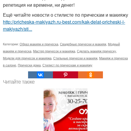
репетиция ни времени, ни денег!
Ещё читайте новости о стилисте по прическам и макияжу
http://pricheska-makiyazh.ru-best.com/kak-delat-pricheski-i-
makiyazh/sti...
Категории:
Образ макияж и прическа
,
Свадебные прически и макияж
,
Модный
макияж и прическа
,
Мастер причесок и макияжа
,
Сделать макияж прическу
,
Модели для причесок и макияжа
,
Стильные прически и макияж
,
Макияж и прическа
в салоне
,
Прически дома
,
Стилист по прическам и макияжу
Читайте также