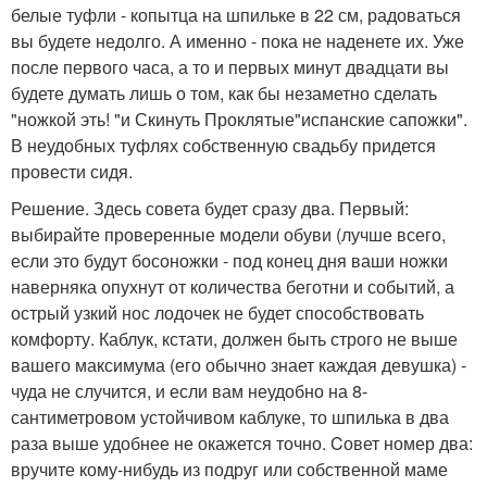
белые туфли - копытца на шпильке в 22 см, радоваться
вы будете недолго. А именно - пока не наденете их. Уже
после первого часа, а то и первых минут двадцати вы
будете думать лишь о том, как бы незаметно сделать
"ножкой эть! "и Скинуть Проклятые"испанские сапожки".
В неудобных туфлях собственную свадьбу придется
провести сидя.
Решение. Здесь совета будет сразу два. Первый:
выбирайте проверенные модели обуви (лучше всего,
если это будут босоножки - под конец дня ваши ножки
наверняка опухнут от количества беготни и событий, а
острый узкий нос лодочек не будет способствовать
комфорту. Каблук, кстати, должен быть строго не выше
вашего максимума (его обычно знает каждая девушка) -
чуда не случится, и если вам неудобно на 8-
сантиметровом устойчивом каблуке, то шпилька в два
раза выше удобнее не окажется точно. Cовет номер два:
вручите кому-нибудь из подруг или собственной маме