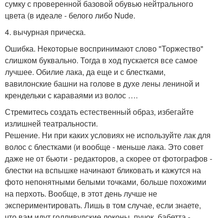
сумку с проверенной базовой обувью нейтрального
цвета (в идеале - белого либо Nude.
4. вычурная прическа.
Ошибка. Некоторые воспринимают слово "Торжество"
слишком буквально. Тогда в ход пускается все самое
лучшее. Обилие лака, да еще и с блестками,
вавилонские башни на голове в духе лены лениной и
крендельки с караваями из волос ….
Стремитесь создать естественный образ, избегайте
излишней театральности.
Решение. Ни при каких условиях не используйте лак для
волос с блестками (и вообще - меньше лака. Это совет
даже не от бьюти - редакторов, а скорее от фотографов -
блестки на вспышке начинают бликовать и кажутся на
фото непонятными белыми точками, больше похожими
на перхоть. Вообще, в этот день лучше не
экспериментировать. Лишь в том случае, если знаете,
что вам идут голливудские локоны, пучок, бабетта -