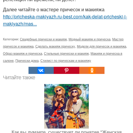
Далее читайте о мастере причесок и макияжа
http://pricheska-makiyazh.ru-best.com/kak-delat-pricheski-i-
makiyazh/mas...
Категории:
Свадебные прически и макияж
,
Модный макияж и прическа
,
Мастер
причесок и макияжа
,
Сделать макияж прическу
,
Модели для причесок и макияжа
,
Образ макияж и прическа
,
Стильные прически и макияж
,
Макияж и прическа в
салоне
,
Прически дома
,
Стилист по прическам и макияжу
Читайте также
Как вы думаете, существует ли понятие "Женская