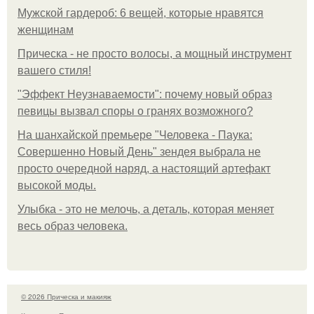
Мужской гардероб: 6 вещей, которые нравятся
женщинам
Прическа - не просто волосы, а мощный инструмент
вашего стиля!
"Эффект Неузнаваемости": почему новый образ
певицы вызвал споры о гранях возможного?
На шанхайской премьере "Человека - Паука:
Совершенно Новый День" зендея выбрала не
просто очередной наряд, а настоящий артефакт
высокой моды.
Улыбка - это не мелочь, а деталь, которая меняет
весь образ человека.
© 2026 Прическа и макияж