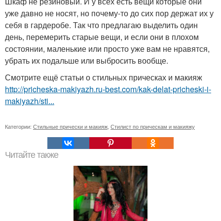
Шкаф не резиновый. И у всех есть вещи которые они
уже давно не носят, но почему-то до сих пор держат их у
себя в гардеробе. Так что предлагаю выделить один
день, перемерить старые вещи, и если они в плохом
состоянии, маленькие или просто уже вам не нравятся,
убрать их подальше или выбросить вообще.
Смотрите ещё статьи о стильных прическах и макияж
http://pricheska-makiyazh.ru-best.com/kak-delat-pricheski-i-
makiyazh/sti...
Категории:
Стильные прически и макияж
,
Стилист по прическам и макияжу
Читайте также