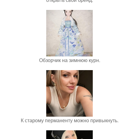
Обзорчик на зимнюю курн.
К старому перманенту можно привыкнуть.