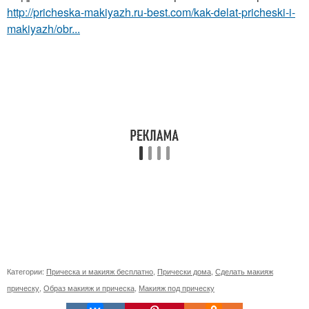
http://pricheska-makiyazh.ru-best.com/kak-delat-pricheski-i-
makiyazh/obr...
Категории:
Прическа и макияж бесплатно
,
Прически дома
,
Сделать макияж
прическу
,
Образ макияж и прическа
,
Макияж под прическу