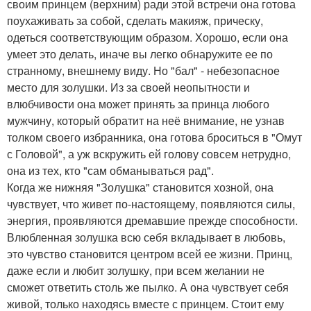
своим принцем (верхним) ради этой встречи она готова
поухаживать за собой, сделать макияж, прическу,
одеться соответствующим образом. Хорошо, если она
умеет это делать, иначе вы легко обнаружите ее по
странному, внешнему виду. Но "бал" - небезопасное
место для золушки. Из за своей неопытности и
влюбчивости она может принять за принца любого
мужчину, который обратит на неё внимание, не узнав
толком своего избранника, она готова броситься в "Омут
с Головой", а уж вскружить ей голову совсем нетрудно,
она из тех, кто "сам обманываться рад".
Когда же нижняя "Золушка" становится хозной, она
чувствует, что живет по-настоящему, появляются силы,
энергия, проявляются дремавшие прежде способности.
Влюбленная золушка всю себя вкладывает в любовь,
это чувство становится центром всей ее жизни. Принц,
даже если и любит золушку, при всем желании не
сможет ответить столь же пылко. А она чувствует себя
живой, только находясь вместе с принцем. Стоит ему