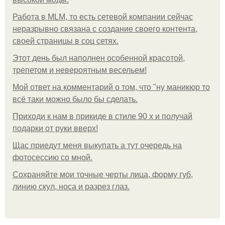
Работа в MLM, то есть сетевой компании сейчас
неразрывно связана с создание своего контента,
своей страницы в соц сетях.
Этот день был наполнен особенной красотой,
трепетом и невероятным весельем!
Мой ответ на комментарий о том, что "ну маникюр то
всё таки можно было бы сделать.
Приходи к нам в прикиде в стиле 90 х и получай
подарки от руки вверх!
Щас приедут меня выкупать а тут очередь на
фотосессию со мной.
Сохраняйте мои точные черты лица, форму губ,
линию скул, носа и разрез глаз.