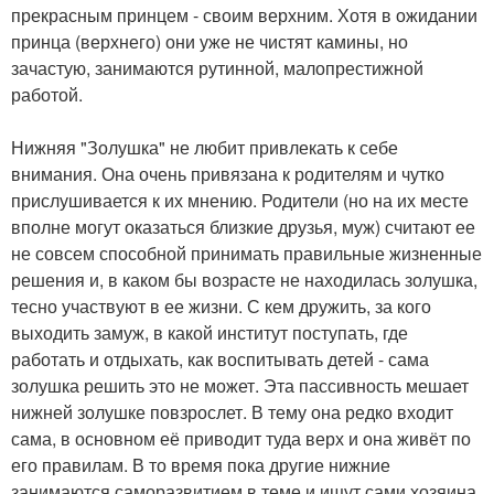
прекрасным принцем - своим верхним. Хотя в ожидании
принца (верхнего) они уже не чистят камины, но
зачастую, занимаются рутинной, малопрестижной
работой.
Нижняя "Золушка" не любит привлекать к себе
внимания. Она очень привязана к родителям и чутко
прислушивается к их мнению. Родители (но на их месте
вполне могут оказаться близкие друзья, муж) считают ее
не совсем способной принимать правильные жизненные
решения и, в каком бы возрасте не находилась золушка,
тесно участвуют в ее жизни. С кем дружить, за кого
выходить замуж, в какой институт поступать, где
работать и отдыхать, как воспитывать детей - сама
золушка решить это не может. Эта пассивность мешает
нижней золушке повзрослет. В тему она редко входит
сама, в основном её приводит туда верх и она живёт по
его правилам. В то время пока другие нижние
занимаются саморазвитием в теме и ищут сами хозяина,