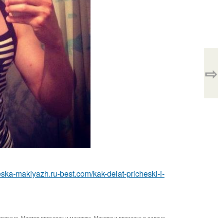
⇨
heska-makiyazh.ru-best.com/kak-delat-pricheski-i-
сплатно
,
Мастер причесок и макияжа
,
Макияж и прическа в салоне
,