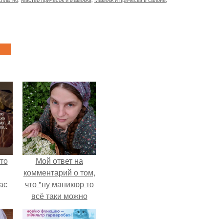
то
Мой ответ на
комментарий о том,
ас
что "ну маникюр то
всё таки можно
ние
было бы сделать.