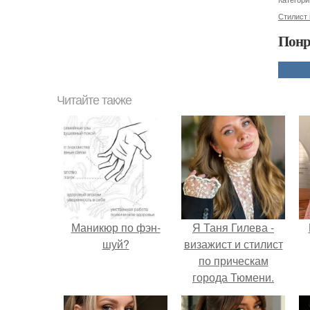
Стилист 
Понр
Читайте также
Маникюр по фэн-
Я Таня Гилева -
шуй?
визажист и стилист
по прическам
города Тюмени.