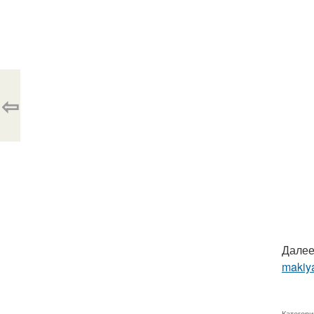
⇦
Далее
makiya
Категори