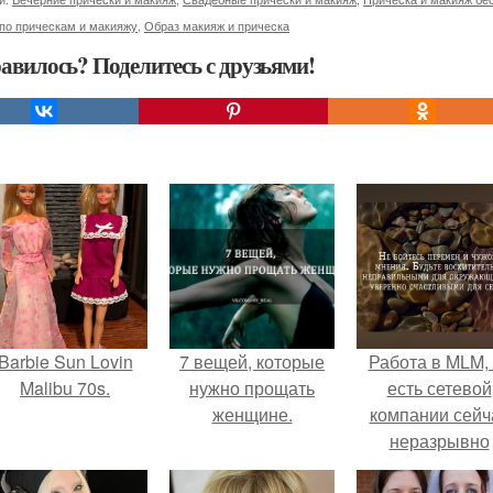
по прическам и макияжу
,
Образ макияж и прическа
авилось? Поделитесь с друзьями!
Barbie Sun Lovin
7 вещей, которые
Работа в MLM, 
Malibu 70s.
нужно прощать
есть сетевой
женщине.
компании сейч
неразрывно
связана с созда