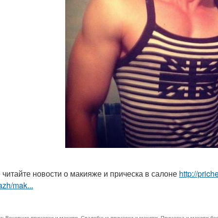
 читайте новости о макияже и прическа в салоне
http://pric
zh/mak...
и:
Вечерние прически и макияж
,
Свадебные прически и макияж
,
Прическа и макияж бе