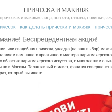
ПРИЧЕСКА И МАКИЯЖ
прическах и макияже лица, новости, отзывы, новинки, сек
ичесок
как делать прически и макияж
причес
мание! Беспрецедентная акция!
няя или свадебная прическа, укладка (на ваш выбор) маки
тавляем вам нашего креативного мастера парикмахерского и
х областях парикмахерского искусства, с многолетним опыт
и но и Москвы. Талантливый стилист, фанатик совершенст
браз, который вы ищете