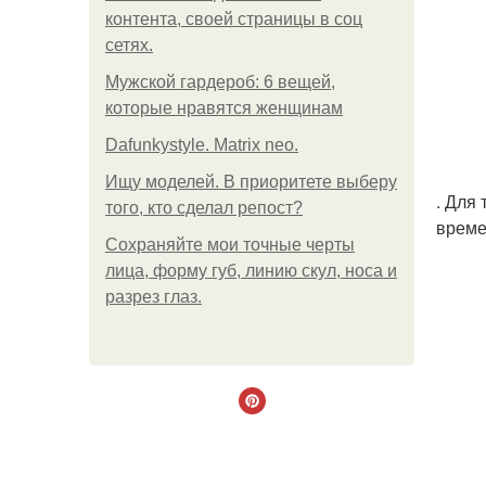
контента, своей страницы в соц
сетях.
Мужской гардероб: 6 вещей,
которые нравятся женщинам
Dafunkystyle. Matrix neo.
Ищу моделей. В приоритете выберу
. Для
того, кто сделал репост?
време
Сохраняйте мои точные черты
лица, форму губ, линию скул, носа и
разрез глаз.